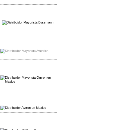
-------------------------------------------------
Mayorista Wohner
Distribuidor Wohner
-------------------------------------------------
Mayorista Chroma
Distribuidor Chroma
-------------------------------------------------
Mayorista Omron
Distribuidoromron Mexico
-------------------------------------------------
Mayorista Avron
Distribuidor Werma
-------------------------------------------------
Mayorista SIBA
Distribuidor SIBA