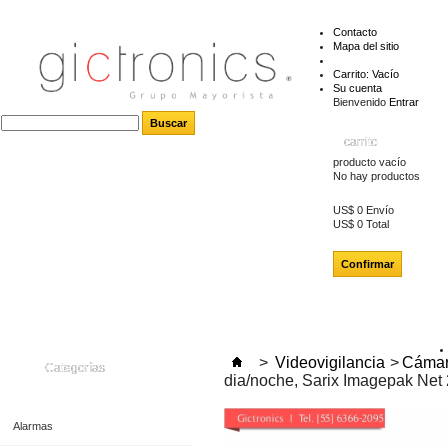
Contacto
Mapa del sitio
Carrito:
Vacío
Su cuenta
Bienvenido
Entrar
carrito
producto
vacío
No hay productos
US$ 0
Envío
US$ 0
Total
Confirmar
>
Videovigilancia
>
Cámar
Categorías
dia/noche, Sarix Imagepak Net
Alarmas