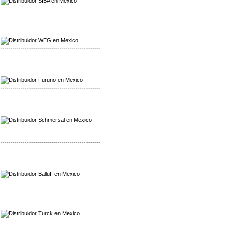
-------------------------------------------------
Mayorista WEG
Distribuidor WEG
-------------------------------------------------
Mayorista Furuno
Distribuidor Furuno
-------------------------------------------------
Mayorista Schmersal
Distribuidor Schmersal
-------------------------------------------------
Mayorista Balluff
Distribuidor Balluff
-------------------------------------------------
Mayorista Turck
Distribuidor Turck