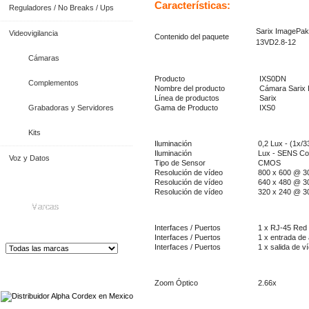
Características:
Reguladores / No Breaks / Ups
Sarix ImagePak
Videovigilancia
Contenido del paquete
13VD2.8-12
Cámaras
Producto
IXS0DN
Complementos
Nombre del producto
Cámara Sarix
Línea de productos
Sarix
Grabadoras y Servidores
Gama de Producto
IXS0
Kits
Iluminación
0,2 Lux - (1x/3
Iluminación
Lux - SENS Col
Voz y Datos
Tipo de Sensor
CMOS
Resolución de vídeo
800 x 600 @ 3
Resolución de vídeo
640 x 480 @ 3
Resolución de vídeo
320 x 240 @ 3
Marcas
Interfaces / Puertos
1 x RJ-45 Red
Interfaces / Puertos
1 x entrada de
Interfaces / Puertos
1 x salida de v
Distribuidor de Equip
os de Medición
Zoom Óptico
2.66x