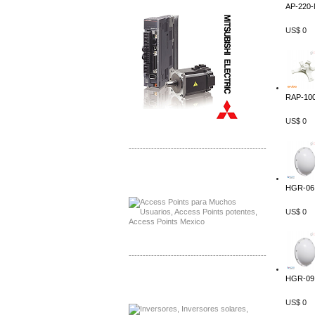
AP-220-
US$ 0
RAP-100
US$ 0
-------------------------------------------------
Distribuidor Ruckus, Mayorista Ruckus
Venta de Equipos Ruckus en Mexico
HGR-06.
US$ 0
-------------------------------------------------
HGR-09.
Distribuidor Samlex, Mayorista Samlex
Venta de Equipos Samlex en Mexico
US$ 0