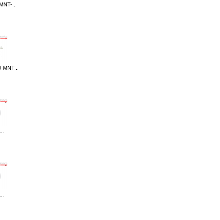
MNT-...
-MNT...
..
..