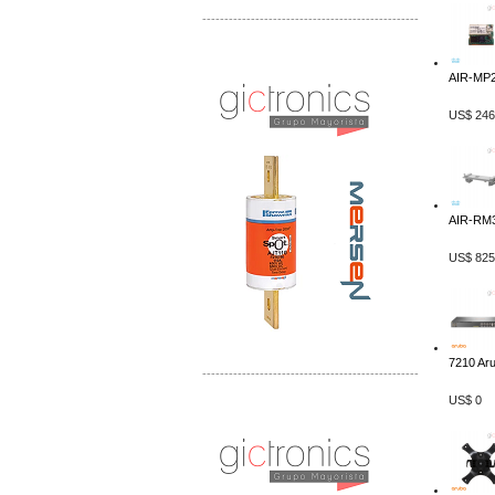
-------------------------------------------------
Distribuidor Mersen Mayorista Mersen
Mersen Mexico Fusibles Mersen
AIR-MP2
US$ 246
AIR-RM3
US$ 825
7210 Aru
-------------------------------------------------
US$ 0
Distribuidor Mitsubishi Mayorista
Mayorista Mitsubishi Electric