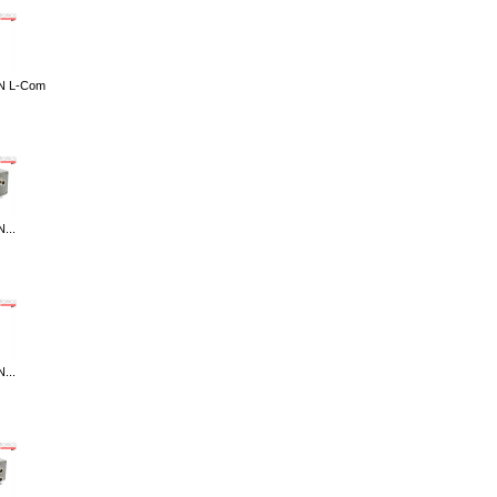
N L-Com
...
...