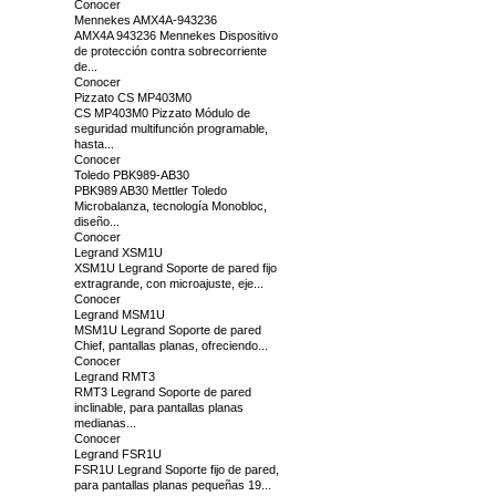
Conocer
Mennekes AMX4A-943236
AMX4A 943236 Mennekes Dispositivo
de protección contra sobrecorriente
de...
Conocer
Pizzato CS MP403M0
CS MP403M0 Pizzato Módulo de
seguridad multifunción programable,
hasta...
Conocer
Toledo PBK989-AB30
PBK989 AB30 Mettler Toledo
Microbalanza, tecnología Monobloc,
diseño...
Conocer
Legrand XSM1U
XSM1U Legrand Soporte de pared fijo
extragrande, con microajuste, eje...
Conocer
Legrand MSM1U
MSM1U Legrand Soporte de pared
Chief, pantallas planas, ofreciendo...
Conocer
Legrand RMT3
RMT3 Legrand Soporte de pared
inclinable, para pantallas planas
medianas...
Conocer
Legrand FSR1U
FSR1U Legrand Soporte fijo de pared,
para pantallas planas pequeñas 19...