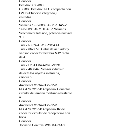
Conocer
Beckhoff CX7000
CX7000 Beckhoff PLC compacto con
E/S multifunción integrado, 8
entradas...
Conocer
Siemens 1FK7083-5AF71-1DA5-Z
1FK7083 5AF71 1DA5 Z Siemens
Servomotor trifásico, potencia nominal
3.3...
Conocer
Turck RKC4.4T-20-RSC4.4T
Turck 6627770 Cable de actuador y
sensor, conector hembra M12 recto
de 4...
Conocer
Turck BI1-EH04-AP6X-V1331
Turck 4608440 Sensor inductivo
detecta los objetos metálicos,
cilíndrico...
Conocer
Amphenol MS3476L22-95P
MS3476L22 95P Amphenol Conector
circular de tamaño mediano resistente
a...
Conocer
Amphenol MS3470L22-95P
MS3470L22 95P Amphenol Kit de
conector circular de receptáculo con
brida...
Conocer
Johnson Controls M9108-GGA-2