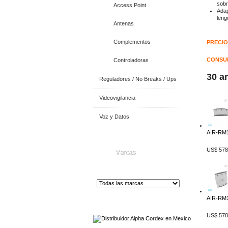
sobr
Access Point
Adap
leng
Antenas
Complementos
PRECIO
CONSUL
Controladoras
30 a
Reguladores / No Breaks / Ups
Videovigilancia
Voz y Datos
AIR-RM1
US$ 578
Marcas
AIR-RM1
Distribuidor de Equip
os de Medición
US$ 578