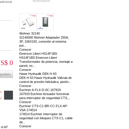
Novedades
adicional
Wohner 32140
32140000 Wohner Adaptador 250A,
3P, 106X192, conexión al sistema
por...
Conocer
Emerson Libert HS14F1BS
HS14F1BS Emerson Libert
S$ 0
Transformador de potencia, montaje a
pared, no...
Conocer
Hawe Hydraulik DEK-H 63
 pedido
DEK-H 63 Hawe Hydraulik Válvula de
control de presión hidráulica, pistón...
Conocer
Euchner A-FLX-D-0C-167919
167919 Euchner Actuador funcional
para interruptor de seguridad CTS,...
Conocer
Euchner CTS-C1-BR-CC-FLX-AP-
VSA-174014
174014 Euchner Interruptor de
seguridad con bloqueo CTS-C1, cable
de...
Conocer
 el AP