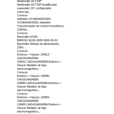
Weidmuller ACT20P
Weidmuller ACT20P Amplificador
separador, DC configurable,
universal,...
Conocer
Italweber OCM0640643051
OCM0640643051 Italweber
Transformador de control monofásico,
1200VA,...
Conocer
Baumuller AJ305
BM5032-SG00-0000-0000-00-01
Baumuller Módulo de alimentación,
230V,...
Conocer
Endress + Hauser 10W1Z-
UAGA1AA0A5BA
10W1Z UAGA1AA0A5BA Endress +
Hauser Medidor de flujo
electromagnético,...
Conocer
Endress + Hauser 10W80-
UAGA1AA0A5BA
10W80 UAGA1AA0A5BA Endress +
Hauser Medidor de flujo
electromagnético,...
Conocer
Endress + Hauser 10W65-
UAGA1AA0A5BA
10W65 UAGA1AA0A5BA Endress +
Hauser Medidor de flujo
electromagnético,...