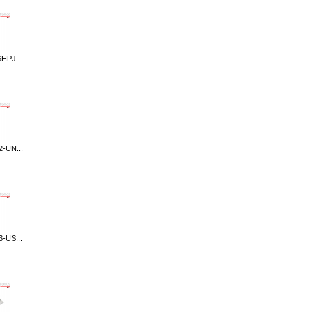
HPJ...
2-UN...
-US...