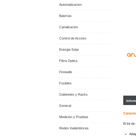
Automatizacion
Baterías
Canalizacion
Control de Acceso
Energia Solar
Fibra Optica
Firewalls
Fusibles
Gabinetes y Racks
Infor
General
Caracter
Medicion y Pruebas
El kit d
Redes Inalámbricas
Adap