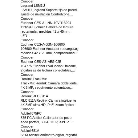
Conocer
Legrand LSM1U
LSM1U Legrand Soporte fijo de pared,
ajuste de nivelación ControlZone,...
Conocer
Euchner CES-A-LNN-10V-113294
113294 Euchner Cabeza de lectura
rectangular, medidas 42 x 45mm,
LED...
Conocer
Euchner CES-A-BBN-106600
106600 Euchner Actuador rectangular,
medidas 42 x 25 mm, compatibilidad...
Conocer
Euchner CES-AZ-AES-02B
104775 Euchner Evaluación Unicode,
2 cabezas de lectura conectables,...
Conocer
Reolink TrackMix
TrackMix Reolink Cámara doble lente,
4K 8 MP, seguimiento automático,...
Conocer
Reolink RLC-811A
RLC 811A Reolink Cámara inteligente
4K 8MP ultra HD, PoE, zoom óptico...
Conocer
Additel 875PC
875 PC Additel Calibrador de pozo
seco portátil, 660A, 110V, 33°C a...
Conocer
Additel 681A
681A Additel Mnómetro digital, registro