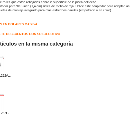
e raíles que están rebajadas sobre la superficie de la placa del techo.
tador para 9/16-inch (1,4 cm) rieles de techo de teja. Utilice este adaptador para adaptar las
üetas de montaje integrado para más estrechos carriles (empotrado o en color).
S EN DOLARES MAS IVA
TE DESCUENTOS CON SU EJECUTIVO
rtículos en la misma categoría
252A...
252G...