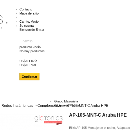
Contacto
Mapa del sitio
Carrito:
Vacío
Su cuenta
Bienvenido
Entrar
carrito
producto
vacío
No hay productos
US$ 0
Envío
US$ 0
Total
Confirmar
Grupo Mayorista
Redes Inalámbricas
>
Complementos
Gictronics Mexico
>
AP-105-MNT-C Aruba HPE
AP-105-MNT-C Aruba HPE
El kit AP-105 Montaje en el techo, Adaptado