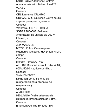
M9108 GGA 2 Johnson Controls
Actuador eléctrico bidireccional 24
VCA o...
Conocer
CRL Laurence CRL6760
CRL6760 CRL Laurence Cierre oculto
superior para puerta, resorte...
Conocer
Yaskawa SGD7S-180A00A
SGD7S 180A00A Yaskawa
Amplificador de un solo eje 200 V,
trifásico, 2...
Conocer
Axis M2036-LE
M2036 LE Axis Cámara para
exteriores tipo bullet, HD 1440p, 4 MP,
campo...
Conocer
Mersen Ferraz AJT400
AJT 400 Mersen Ferraz Fusible 400A,
600V, 50/60 Hz, tipo cuchilla,...
Conocer
Vertiv DME037E
DME037E Vertiv Sistema de
refrigeración para el control de
temperatura y...
Conocer
Additel 9201
9201 Additel Aceite sebacato de
dietilhexilo, presentación de 1 litro,...
Conocer
Emerson Aventics R480627304