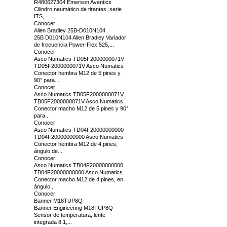
R480627304 Emerson Aventics
Cilindro neumático de tirantes, serie
ITS,...
Conocer
Allen Bradley 25B-D010N104
25B D010N104 Allen Bradley Variador
de frecuencia Power-Flex 525,...
Conocer
Asco Numatics TD05F2000000071V
TD05F2000000071V Asco Numatics
Conector hembra M12 de 5 pines y
90° para...
Conocer
Asco Numatics TB05F2000000071V
TB05F2000000071V Asco Numatics
Conector macho M12 de 5 pines y 90°
para...
Conocer
Asco Numatics TD04F20000000000
TD04F20000000000 Asco Numatics
Conector hembra M12 de 4 pines,
ángulo de...
Conocer
Asco Numatics TB04F20000000000
TB04F20000000000 Asco Numatics
Conector macho M12 de 4 pines, en
ángulo...
Conocer
Banner M18TUP8Q
Banner Engineering M18TUP8Q
Sensor de temperatura, lente
integrada 8.1,...