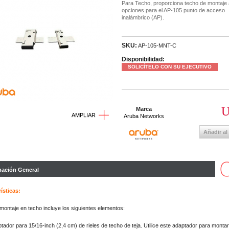
Para Techo, proporciona techo de montaje 
opciones para el AP-105 punto de acceso
inalámbrico (AP).
SKU:
AP-105-MNT-C
Disponibilidad:
SOLICÍTELO CON SU EJECUTIVO
U
Marca
AMPLIAR
Aruba Networks
Añadir al
mación General
ísticas:
e montaje en techo incluye los siguientes elementos:
tador para 15/16-inch (2,4 cm) de rieles de techo de teja. Utilice este adaptador para montar