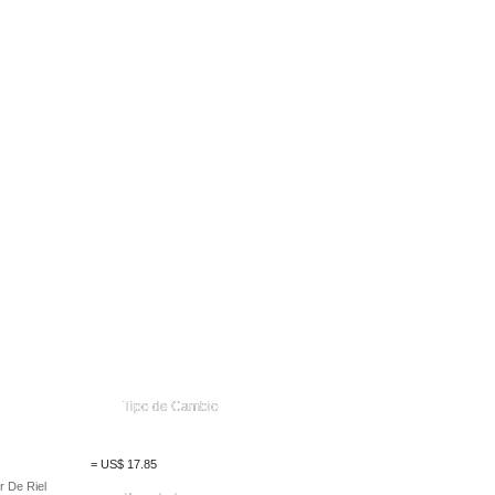
Tipo de Cambio
=
US$
17.85
r De Riel