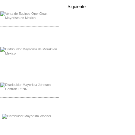
Mayorista OpenGear
Distribuidor OpenGear
Siguiente
-------------------------------------------------
Mayorista Meraki, Distribuidor Bussmann
Distribuidor Meraki
-------------------------------------------------
Mayorista Rolls Battery
Distribuidor Rolls Battery
-------------------------------------------------
Mayorista Bussmann
Distribuidor Bussmann
-------------------------------------------------