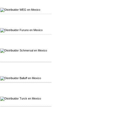
Mayorista WEG
Distribuidor WEG
-------------------------------------------------
Mayorista Furuno
Distribuidor Furuno
-------------------------------------------------
Mayorista Schmersal
Distribuidor Schmersal
-------------------------------------------------
Mayorista Balluff
Distribuidor Balluff
-------------------------------------------------
Mayorista Turck
Distribuidor Turck
-------------------------------------------------
Mayorista Yuanky