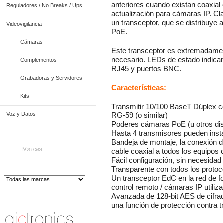
anteriores cuando existan coaxial
Reguladores / No Breaks / Ups
actualización para cámaras IP. Cl
un transceptor, que se distribuye
Videovigilancia
PoE.
Cámaras
Este transceptor es extremadament
necesario. LEDs de estado indican 
Complementos
RJ45 y puertos BNC.
Grabadoras y Servidores
Características:
Kits
Transmitir 10/100 BaseT Dúplex c
Voz y Datos
RG-59 (o similar)
Poderes cámaras PoE (u otros dis
Hasta 4 transmisores pueden ins
Bandeja de montaje, la conexión 
Marcas
cable coaxial a todos los equipos
Fácil configuración, sin necesida
Transparente con todos los protoc
Un transceptor EdC en la red de f
control remoto / cámaras IP util
Avanzada de 128-bit AES de cifrad
Distribuidor de Equip
os de Medición
una función de protección contra tr