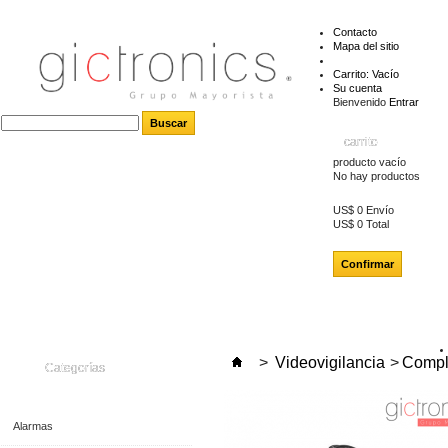
Contacto
Mapa del sitio
Carrito:
Vacío
Su cuenta
Bienvenido
Entrar
carrito
producto
vacío
No hay productos
US$ 0
Envío
US$ 0
Total
Confirmar
>
Videovigilancia
>
Compl
Categorías
Alarmas