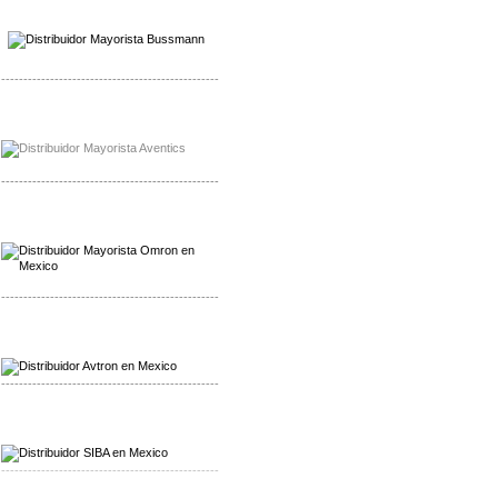
Mayorista Wohner
Distribuidor Wohner
-------------------------------------------------
Mayorista Chroma
Distribuidor Chroma
-------------------------------------------------
Mayorista Omron
Distribuidoromron Mexico
-------------------------------------------------
Mayorista Avron
Distribuidor Werma
-------------------------------------------------
Mayorista SIBA
Distribuidor SIBA
-------------------------------------------------