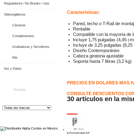
Reguladores / No Breaks / Ups
Características:
Videovigilancia
Pared, techo o T-Rail de monta
Cámaras
Rentable
Compatible con la mayoría de l
Complementos
Incluye 1,75 pulgadas (4,45 
Incluye de 3,25 pulgadas (8,
Grabadoras y Servidores
Diseño Contemporáneo
Cabeza giratoria ajustable
Kits
Soporta hasta 7 libras (3,2 kg)
Voz y Datos
PRECIOS EN DOLARES MAS I
Marcas
CONSULTE DESCUENTOS CON
30 artículos en la mi
Distribuidor de Equip
os de Medición
FTV10D1M1ST...