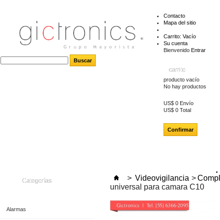
Contacto
Mapa del sitio
Carrito:
Vacío
Su cuenta
Bienvenido
Entrar
carrito
producto
vacío
No hay productos
US$ 0
Envío
US$ 0
Total
Confirmar
>
Videovigilancia
>
Compl
Categorías
universal para camara C10
Alarmas