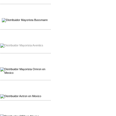
-------------------------------------------------
Mayorista Wohner
Distribuidor Wohner
-------------------------------------------------
Mayorista Chroma
Distribuidor Chroma
-------------------------------------------------
Mayorista Omron
Distribuidoromron Mexico
-------------------------------------------------
Mayorista Avron
Distribuidor Werma
-------------------------------------------------
Mayorista SIBA
Distribuidor SIBA