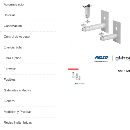
Automatizacion
Baterías
Canalizacion
Control de Acceso
Energia Solar
Fibra Optica
Firewalls
AMPLIA
Fusibles
Gabinetes y Racks
General
Medicion y Pruebas
Redes Inalámbricas
Información General