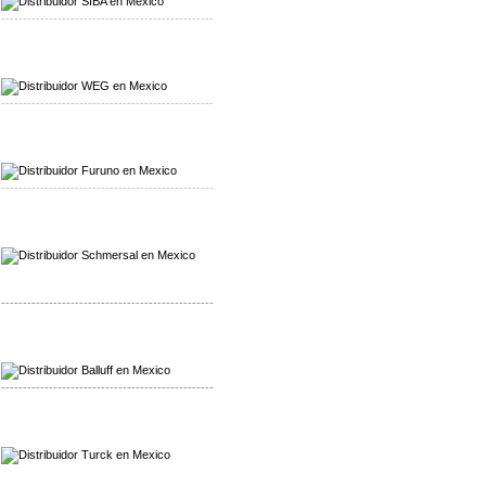
-------------------------------------------------
Mayorista WEG
Distribuidor WEG
-------------------------------------------------
Mayorista Furuno
Distribuidor Furuno
-------------------------------------------------
Mayorista Schmersal
Distribuidor Schmersal
-------------------------------------------------
Mayorista Balluff
Distribuidor Balluff
-------------------------------------------------
Mayorista Turck
Distribuidor Turck