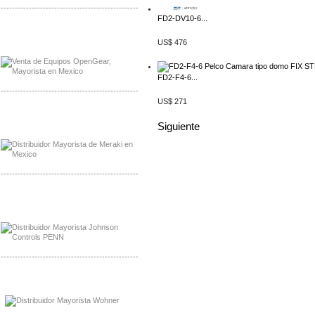
-------------------------------------------------
FD2-DV10-6...
Mayorista OpenGear
Distribuidor OpenGear
US$ 476
FD2-F4-6...
-------------------------------------------------
US$ 271
Mayorista Meraki, Distribuidor Bussmann
Distribuidor Meraki
Siguiente
-------------------------------------------------
Mayorista Rolls Battery
Distribuidor Rolls Battery
-------------------------------------------------
Mayorista Bussmann
Distribuidor Bussmann