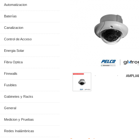
Automatizacion
Baterías
Canalizacion
Control de Acceso
Energia Solar
Fibra Optica
Firewalls
AMPLIA
Fusibles
Gabinetes y Racks
General
Medicion y Pruebas
Información General
Redes Inalámbricas