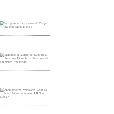
-------------------------------------------------
Distribuidor Planet, Mayorista Planet
Distribuidor Juniper, Mayorista Juniper
-------------------------------------------------
Distribuidor Netgear, Mayorista Netgear
Distribuidor Extech, Mayorista Extech
-------------------------------------------------
Distribuidor Bosch, Mayorista Bosch
Distribuidor Fluke, Mayorista Fluke
-------------------------------------------------