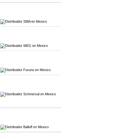
-------------------------------------------------
Mayorista SIBA
Distribuidor SIBA
-------------------------------------------------
Mayorista WEG
Distribuidor WEG
-------------------------------------------------
Mayorista Furuno
Distribuidor Furuno
-------------------------------------------------
Mayorista Schmersal
Distribuidor Schmersal
-------------------------------------------------
Mayorista Balluff
Distribuidor Balluff
-------------------------------------------------