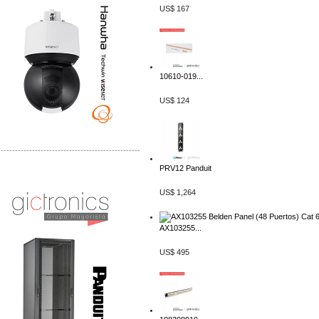
US$ 167
10610-019...
US$ 124
-------------------------------------------------
PRV12 Panduit
Distribuidor Shurflo, Mayorista Shurflo
Distribuidor Mobotix, Mayorista Mobotix
US$ 1,264
AX103255...
US$ 495