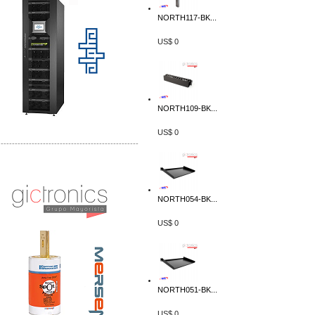
NORTH117-BK...
US$ 0
NORTH109-BK...
US$ 0
-------------------------------------------------
Distribuidor Mersen Mayorista Mersen
Mersen Mexico Fusibles Mersen
NORTH054-BK...
US$ 0
NORTH051-BK...
US$ 0