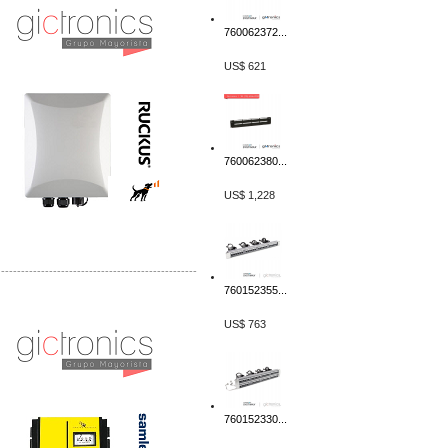
760062372...
US$ 621
760062380...
US$ 1,228
-------------------------------------------------
760152355...
Distribuidor Samlex, Mayorista Samlex
Venta de Equipos Samlex en Mexico
US$ 763
760152330...