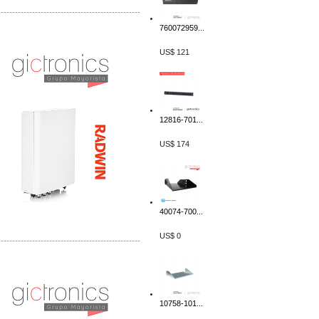
-------------------------------------------------
760072959...
Distribuidor Tyco, Mayorista Tyco
Distribuidor Extreme, Mayorista Extreme
US$ 121
12816-701...
US$ 174
40074-700...
US$ 0
-------------------------------------------------
Distribuidor APC, Mayorista APC
Distribuidor Aruba, Mayorista Aruba
10758-101...