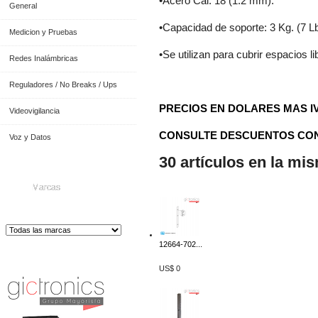
•Acero Cal. 18 (1.2 mm).
General
•Capacidad de soporte: 3 Kg. (7 Lb
Medicion y Pruebas
•Se utilizan para cubrir espacios li
Redes Inalámbricas
Reguladores / No Breaks / Ups
PRECIOS EN DOLARES MAS I
Videovigilancia
CONSULTE DESCUENTOS CON
Voz y Datos
30 artículos en la mi
Marcas
12664-702...
Distribuidor de Equip
os de Medición
US$ 0