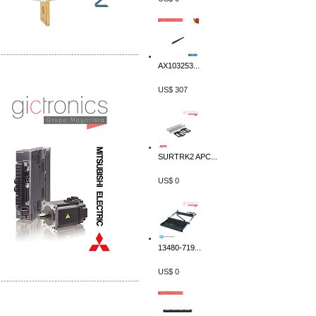
-------------------------------------------------
AX103253...
Distribuidor Mitsubishi Mayorista
Mayorista Mitsubishi Electric
US$ 307
SURTRK2 APC...
US$ 0
13480-719...
US$ 0
-------------------------------------------------
Distribuidor Ruckus, Mayorista Ruckus
Venta de Equipos Ruckus en Mexico