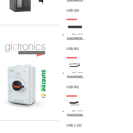
108208919...
US$ 326
-------------------------------------------------
Distribuidor SMA, Mayorista SMA
108208935...
Distribuidor Pelco, Mayorista Pelco
US$ 651
760056580...
US$ 581
760056598...
-------------------------------------------------
US$ 1,162
Distribuidor Solis, Mayorista Solis