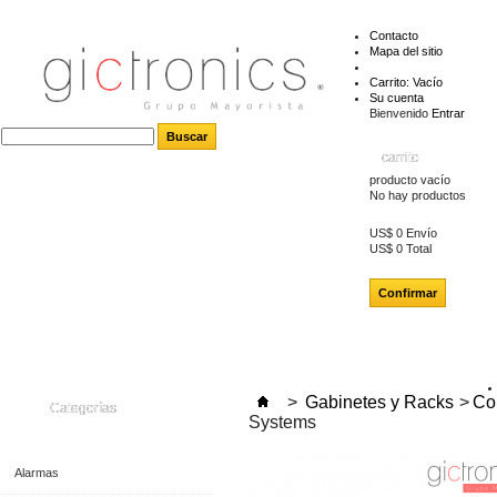
Contacto
Mapa del sitio
Carrito:
Vacío
Su cuenta
Bienvenido
Entrar
carrito
producto
vacío
No hay productos
US$ 0
Envío
US$ 0
Total
Confirmar
>
Gabinetes y Racks
>
Co
Categorías
Systems
Alarmas