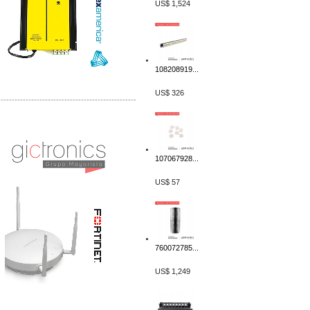
US$ 1,524
108208919...
US$ 326
-------------------------------------------------
Distribuidor Phocos, Mayorista Phocos
Distribuidor Hanwha, Mayorista Hanwha
107067928...
US$ 57
760072785...
US$ 1,249