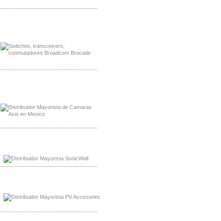
-------------------------------------------------
Mayorista Jinko de Mexico
Distribuidor Ja Solar de Mexico
-------------------------------------------------
Mayorista Axis, Distribuidor Axis
Distribuidor Sonicwall
-------------------------------------------------
Mayorista Sonicwall
Distribuidor Cisco, Mayorista Bussmann
-------------------------------------------------
Mayorista de Panles Solares
Distribuidor de Paneles Solares
-------------------------------------------------