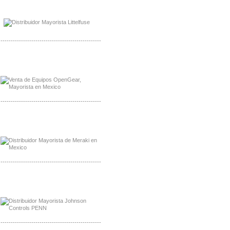
Mayorista Mayorista LittlelFuse
Distribuidor LittlelFuse Mexico
-------------------------------------------------
Mayorista OpenGear
Distribuidor OpenGear
-------------------------------------------------
Mayorista Meraki, Distribuidor Bussmann
Distribuidor Meraki
-------------------------------------------------
Mayorista Rolls Battery
Distribuidor Rolls Battery
-------------------------------------------------