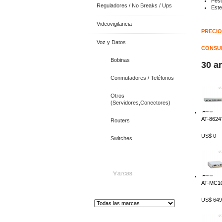
Pes
Reguladores / No Breaks / Ups
Este
Videovigilancia
PRECIO
Voz y Datos
CONSUL
Bobinas
30 a
Conmutadores / Teléfonos
Otros
(Servidores,Conectores)
AT-8624T
Routers
US$ 0
Switches
Marcas
AT-MC10
US$ 649
Distribuidor de Equip
os de Medición