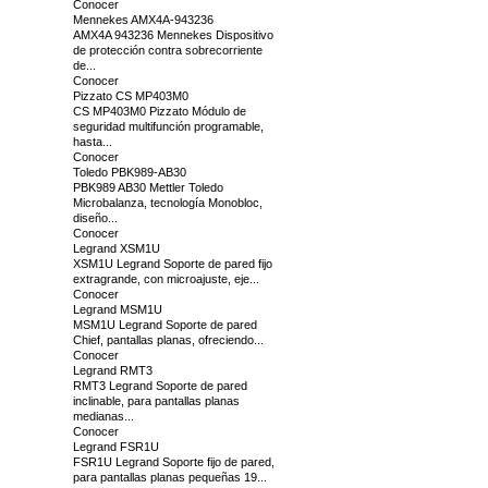
Conocer
Mennekes AMX4A-943236
AMX4A 943236 Mennekes Dispositivo
de protección contra sobrecorriente
de...
Conocer
Pizzato CS MP403M0
CS MP403M0 Pizzato Módulo de
seguridad multifunción programable,
hasta...
Conocer
Toledo PBK989-AB30
PBK989 AB30 Mettler Toledo
Microbalanza, tecnología Monobloc,
diseño...
Conocer
Legrand XSM1U
XSM1U Legrand Soporte de pared fijo
extragrande, con microajuste, eje...
Conocer
Legrand MSM1U
MSM1U Legrand Soporte de pared
Chief, pantallas planas, ofreciendo...
Conocer
Legrand RMT3
RMT3 Legrand Soporte de pared
inclinable, para pantallas planas
medianas...
Conocer
Legrand FSR1U
FSR1U Legrand Soporte fijo de pared,
para pantallas planas pequeñas 19...