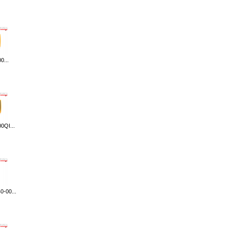
0...
0QI...
-00...