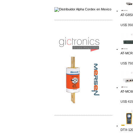
AT-G8SX
-------------------------------------------------
US$ 350
Distribuidor Mersen Mayorista Mersen
Mersen Mexico Fusibles Mersen
AT-MCR1
US$ 750
AT-MC60
US$ 415
-------------------------------------------------
Distribuidor Mitsubishi Mayorista
Mayorista Mitsubishi Electric
DTX-120