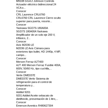
M9108 GGA 2 Johnson Controls
Actuador eléctrico bidireccional 24
VCA o...
Conocer
CRL Laurence CRL6760
CRL6760 CRL Laurence Cierre oculto
superior para puerta, resorte...
Conocer
Yaskawa SGD7S-180A00A
SGD7S 180A00A Yaskawa
Amplificador de un solo eje 200 V,
trifásico, 2...
Conocer
Axis M2036-LE
M2036 LE Axis Cámara para
exteriores tipo bullet, HD 1440p, 4 MP,
campo...
Conocer
Mersen Ferraz AJT400
AJT 400 Mersen Ferraz Fusible 400A,
600V, 50/60 Hz, tipo cuchilla,...
Conocer
Vertiv DME037E
DME037E Vertiv Sistema de
refrigeración para el control de
temperatura y...
Conocer
Additel 9201
9201 Additel Aceite sebacato de
dietilhexilo, presentación de 1 litro,...
Conocer
Emerson Aventics R480627304