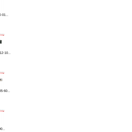
-01...
2-10...
5-60...
0...