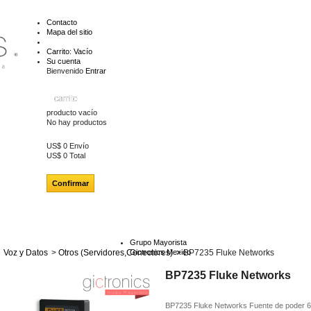
Contacto
Mapa del sitio
Carrito:
Vacío
Su cuenta
Bienvenido
Entrar
carrito
producto
vacío
No hay productos
US$ 0
Envío
US$ 0
Total
Confirmar
Grupo Mayorista
Voz y Datos
>
Otros (Servidores,Conectores)
Gictronics Mexico
>
BP7235 Fluke Networks
BP7235 Fluke Networks
BP7235 Fluke Networks Fuente de poder 6