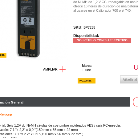
de Ni-MH de 1,2 V CC, recargable en una 
ofrece 16 horas de duración de una batería
al usarse en el Calibrador 700 o el 740.
SKU:
BP7235
Disponibilidad:
SOLICÍTELO CON SU EJECUTIVO
U
Marca
AMPLIAR
Fluke
Añadir al
mación General
ísticas:
rial:
Seis 1.2V dc Ni-MH células de costumbre moldeados ABS / caja PC-mezcla.
cación:
7,1 "x 2,2" x 0,9 "(150 mm x 56 mm x 22 mm)
ensiones:
7.1 "x 2.2" x 0.9 "(150 mm x 56 mm x 22 mm )