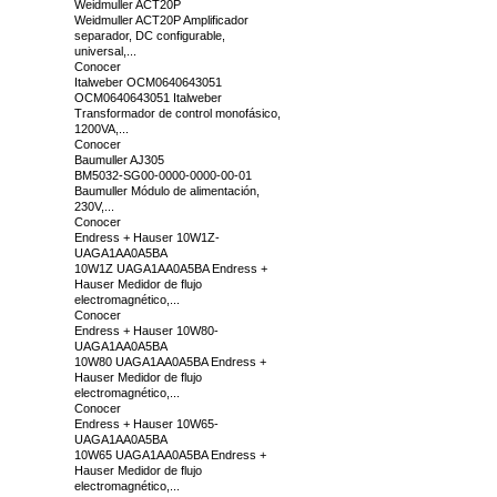
Weidmuller ACT20P
Weidmuller ACT20P Amplificador
separador, DC configurable,
universal,...
Conocer
Italweber OCM0640643051
OCM0640643051 Italweber
Transformador de control monofásico,
1200VA,...
Conocer
Baumuller AJ305
BM5032-SG00-0000-0000-00-01
Baumuller Módulo de alimentación,
230V,...
Conocer
Endress + Hauser 10W1Z-
UAGA1AA0A5BA
10W1Z UAGA1AA0A5BA Endress +
Hauser Medidor de flujo
electromagnético,...
Conocer
Endress + Hauser 10W80-
UAGA1AA0A5BA
10W80 UAGA1AA0A5BA Endress +
Hauser Medidor de flujo
electromagnético,...
Conocer
Endress + Hauser 10W65-
UAGA1AA0A5BA
10W65 UAGA1AA0A5BA Endress +
Hauser Medidor de flujo
electromagnético,...