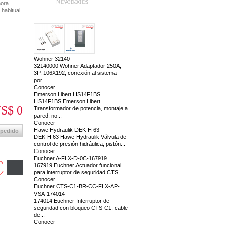
Novedades
hora
 habitual
Wohner 32140
32140000 Wohner Adaptador 250A,
3P, 106X192, conexión al sistema
por...
Conocer
Emerson Libert HS14F1BS
HS14F1BS Emerson Libert
S$ 0
Transformador de potencia, montaje a
pared, no...
Conocer
Hawe Hydraulik DEK-H 63
 pedido
DEK-H 63 Hawe Hydraulik Válvula de
control de presión hidráulica, pistón...
Conocer
Euchner A-FLX-D-0C-167919
167919 Euchner Actuador funcional
para interruptor de seguridad CTS,...
Conocer
Euchner CTS-C1-BR-CC-FLX-AP-
VSA-174014
174014 Euchner Interruptor de
seguridad con bloqueo CTS-C1, cable
de...
Conocer