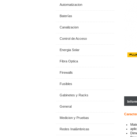
Automatizacion
Baterías
Canalizacion
Control de Acceso
Energia Solar
Fibra Optica
Firewalls
Fusibles
Gabinetes y Racks
Infor
General
Caracter
Medicion y Pruebas
Mate
apli
Redes Inalámbricas
Dim