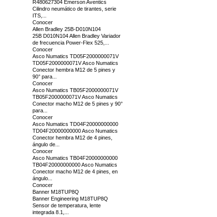
R480627304 Emerson Aventics
Cilindro neumático de tirantes, serie
ITS,...
Conocer
Allen Bradley 25B-D010N104
25B D010N104 Allen Bradley Variador
de frecuencia Power-Flex 525,...
Conocer
Asco Numatics TD05F2000000071V
TD05F2000000071V Asco Numatics
Conector hembra M12 de 5 pines y
90° para...
Conocer
Asco Numatics TB05F2000000071V
TB05F2000000071V Asco Numatics
Conector macho M12 de 5 pines y 90°
para...
Conocer
Asco Numatics TD04F20000000000
TD04F20000000000 Asco Numatics
Conector hembra M12 de 4 pines,
ángulo de...
Conocer
Asco Numatics TB04F20000000000
TB04F20000000000 Asco Numatics
Conector macho M12 de 4 pines, en
ángulo...
Conocer
Banner M18TUP8Q
Banner Engineering M18TUP8Q
Sensor de temperatura, lente
integrada 8.1,...