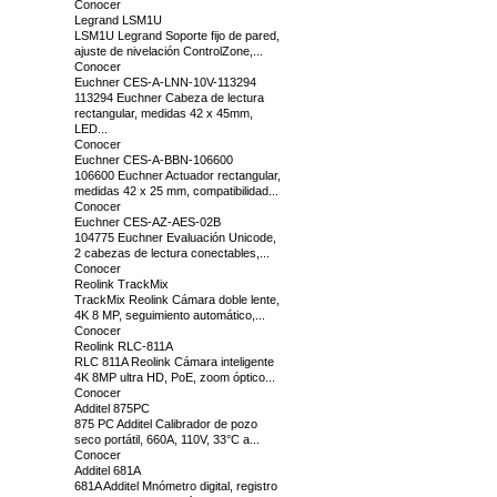
Conocer
Legrand LSM1U
LSM1U Legrand Soporte fijo de pared,
ajuste de nivelación ControlZone,...
Conocer
Euchner CES-A-LNN-10V-113294
113294 Euchner Cabeza de lectura
rectangular, medidas 42 x 45mm,
LED...
Conocer
Euchner CES-A-BBN-106600
106600 Euchner Actuador rectangular,
medidas 42 x 25 mm, compatibilidad...
Conocer
Euchner CES-AZ-AES-02B
104775 Euchner Evaluación Unicode,
2 cabezas de lectura conectables,...
Conocer
Reolink TrackMix
TrackMix Reolink Cámara doble lente,
4K 8 MP, seguimiento automático,...
Conocer
Reolink RLC-811A
RLC 811A Reolink Cámara inteligente
4K 8MP ultra HD, PoE, zoom óptico...
Conocer
Additel 875PC
875 PC Additel Calibrador de pozo
seco portátil, 660A, 110V, 33°C a...
Conocer
Additel 681A
681A Additel Mnómetro digital, registro