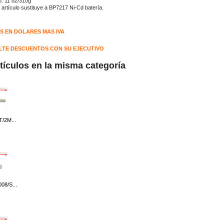
o:
11 oz/310g
 artículo sustituye a BP7217 Ni-Cd batería.
S EN DOLARES MAS IVA
TE DESCUENTOS CON SU EJECUTIVO
rtículos en la misma categoría
/2M...
08/S...