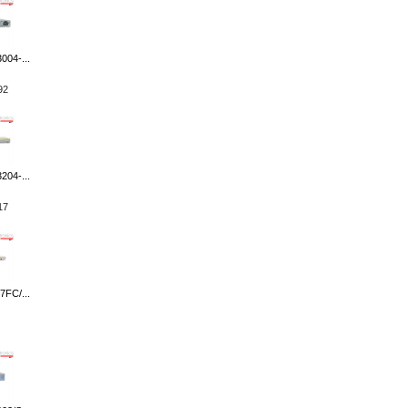
004-...
92
204-...
17
7FC/...