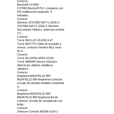
Conocer
Beckhoff CX7000
CX7000 Beckhoff PLC compacto con
E/S multifunción integrado, 8
entradas...
Conocer
Siemens 1FK7083-5AF71-1DA5-Z
1FK7083 5AF71 1DA5 Z Siemens
Servomotor trifásico, potencia nominal
3.3...
Conocer
Turck RKC4.4T-20-RSC4.4T
Turck 6627770 Cable de actuador y
sensor, conector hembra M12 recto
de 4...
Conocer
Turck BI1-EH04-AP6X-V1331
Turck 4608440 Sensor inductivo
detecta los objetos metálicos,
cilíndrico...
Conocer
Amphenol MS3476L22-95P
MS3476L22 95P Amphenol Conector
circular de tamaño mediano resistente
a...
Conocer
Amphenol MS3470L22-95P
MS3470L22 95P Amphenol Kit de
conector circular de receptáculo con
brida...
Conocer
Johnson Controls M9108-GGA-2