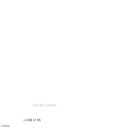
Tipo de Cambio
=
US$
17.85
 celdas