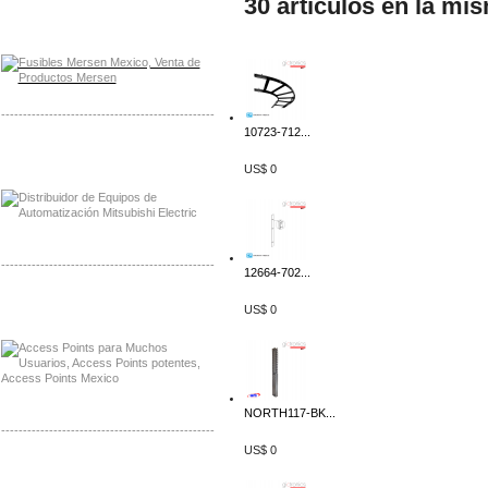
30 artículos en la mi
Distribuidor Mersen Mayorista Mersen
Mersen Mexico Fusibles Mersen
-------------------------------------------------
10723-712...
Distribuidor Mitsubishi Mayorista
Mayorista Mitsubishi Electric
US$ 0
-------------------------------------------------
12664-702...
Distribuidor Ruckus, Mayorista Ruckus
US$ 0
Venta de Equipos Ruckus en Mexico
NORTH117-BK...
-------------------------------------------------
US$ 0
Distribuidor Samlex, Mayorista Samlex
Venta de Equipos Samlex en Mexico