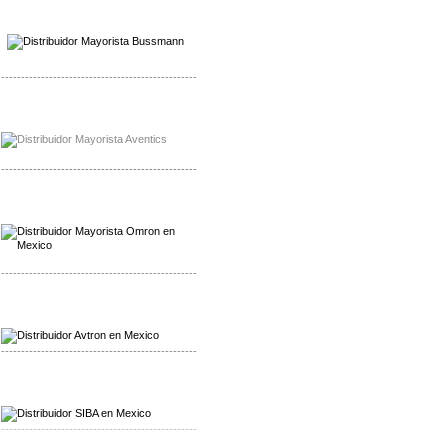
Mayorista Wohner
Distribuidor Wohner
-------------------------------------------------
Mayorista Chroma
Distribuidor Chroma
-------------------------------------------------
Mayorista Omron
Distribuidoromron Mexico
-------------------------------------------------
Mayorista Avron
Distribuidor Werma
-------------------------------------------------
Mayorista SIBA
Distribuidor SIBA
-------------------------------------------------