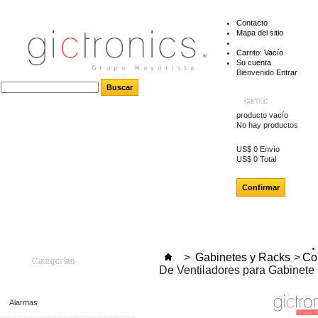
Contacto
Mapa del sitio
Carrito:
Vacío
Su cuenta
Bienvenido
Entrar
carrito
producto
vacío
No hay productos
US$ 0
Envío
US$ 0
Total
Confirmar
>
Gabinetes y Racks
>
Co
Categorías
De Ventiladores para Gabinete
Alarmas