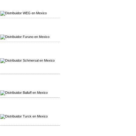
Mayorista WEG
Distribuidor WEG
-------------------------------------------------
Mayorista Furuno
Distribuidor Furuno
-------------------------------------------------
Mayorista Schmersal
Distribuidor Schmersal
-------------------------------------------------
Mayorista Balluff
Distribuidor Balluff
-------------------------------------------------
Mayorista Turck
Distribuidor Turck
-------------------------------------------------
Mayorista Yuanky