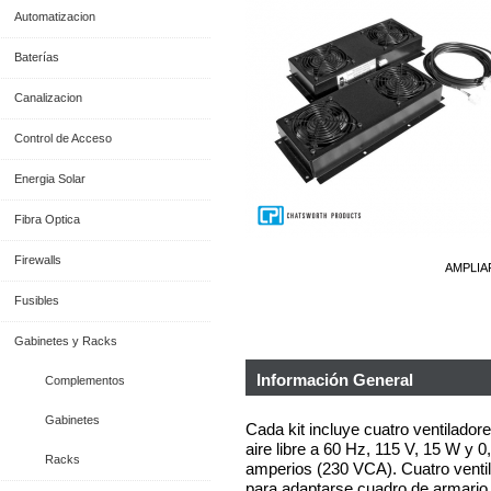
Automatizacion
Baterías
Canalizacion
Control de Acceso
Energia Solar
Fibra Optica
Firewalls
AMPLIA
Fusibles
Gabinetes y Racks
Información General
Complementos
Gabinetes
Cada kit incluye cuatro ventilador
aire libre a 60 Hz, 115 V, 15 W y 
Racks
amperios (230 VCA). Cuatro venti
para adaptarse cuadro de armario 