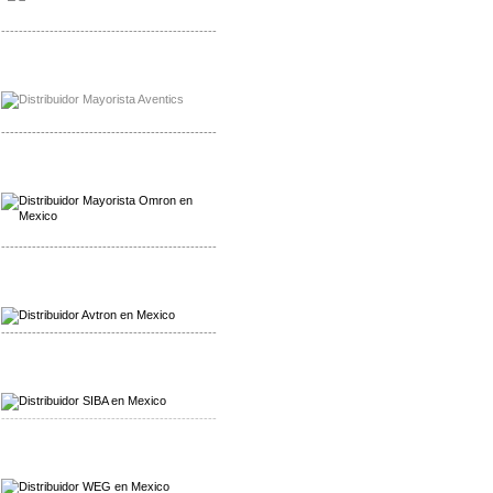
-------------------------------------------------
Mayorista Chroma
Distribuidor Chroma
-------------------------------------------------
Mayorista Omron
Distribuidoromron Mexico
-------------------------------------------------
Mayorista Avron
Distribuidor Werma
-------------------------------------------------
Mayorista SIBA
Distribuidor SIBA
-------------------------------------------------
Mayorista WEG
Distribuidor WEG