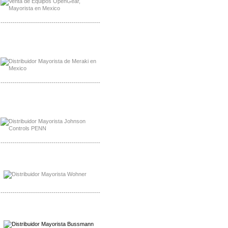
-------------------------------------------------
Mayorista Meraki, Distribuidor Bussmann
Distribuidor Meraki
-------------------------------------------------
Mayorista Rolls Battery
Distribuidor Rolls Battery
-------------------------------------------------
Mayorista Bussmann
Distribuidor Bussmann
-------------------------------------------------
Mayorista Wohner
Distribuidor Wohner