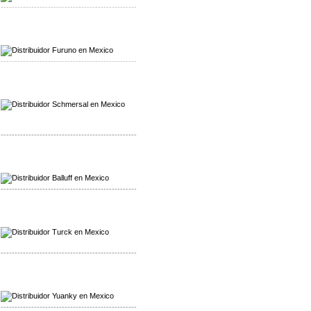
-------------------------------------------------
Mayorista Furuno
Distribuidor Furuno
-------------------------------------------------
Mayorista Schmersal
Distribuidor Schmersal
-------------------------------------------------
Mayorista Balluff
Distribuidor Balluff
-------------------------------------------------
Mayorista Turck
Distribuidor Turck
-------------------------------------------------
Mayorista Yuanky
Distribuidor Yuanky
-------------------------------------------------