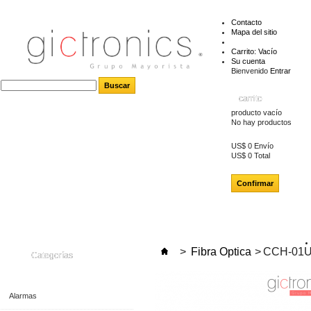
Contacto
Mapa del sitio
Carrito:
Vacío
Su cuenta
Bienvenido
Entrar
carrito
producto
vacío
No hay productos
US$ 0
Envío
US$ 0
Total
Confirmar
>
Fibra Optica
>
CCH-01U
Categorías
Alarmas