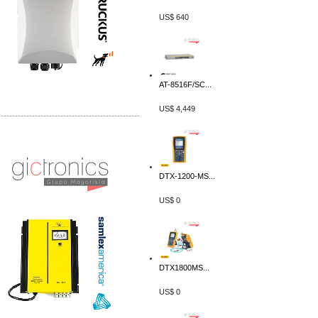
US$ 640
AT-8516F/SC...
US$ 4,449
-------------------------------------------------
Distribuidor Samlex, Mayorista Samlex
Venta de Equipos Samlex en Mexico
DTX-1200-MS...
US$ 0
DTX1800MS...
US$ 0