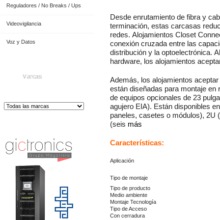
Reguladores / No Breaks / Ups
Desde enrutamiento de fibra y cable
Videovigilancia
terminación, estas carcasas reduci
redes.
Alojamientos Closet Connec
Voz y Datos
conexión cruzada entre las capacid
distribución y la optoelectrónica.
A
hardware, los alojamientos acept
Marcas
Además, los alojamientos acept
están diseñadas para montaje en 
de equipos opcionales de 23 pulga
agujero EIA).
Están disponibles e
paneles, casetes o módulos), 2U 
Distribuidor de Equip
os de Medición
(seis
más
Características:
Aplicaci
Tipo de montaje
Tipo de producto
Medio ambiente
Montaje Tecnología
Tipo de Acceso
Con cerradura