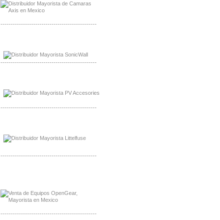
-------------------------------------------------
Mayorista Sonicwall
Distribuidor Cisco, Mayorista Bussmann
-------------------------------------------------
Mayorista de Panles Solares
Distribuidor de Paneles Solares
-------------------------------------------------
Mayorista Mayorista LittlelFuse
Distribuidor LittlelFuse Mexico
-------------------------------------------------
Mayorista OpenGear
Distribuidor OpenGear
-------------------------------------------------