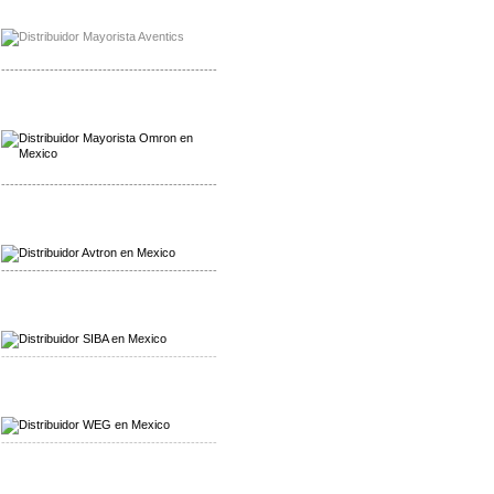
Mayorista Chroma
Distribuidor Chroma
-------------------------------------------------
Mayorista Omron
Distribuidoromron Mexico
-------------------------------------------------
Mayorista Avron
Distribuidor Werma
-------------------------------------------------
Mayorista SIBA
Distribuidor SIBA
-------------------------------------------------
Mayorista WEG
Distribuidor WEG
-------------------------------------------------
Mayorista Furuno