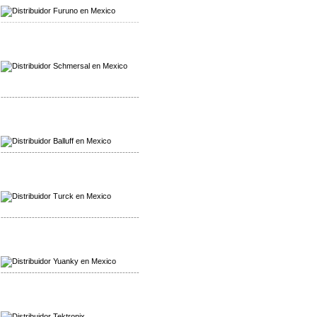
Distribuidor Furuno
-------------------------------------------------
Mayorista Schmersal
Distribuidor Schmersal
-------------------------------------------------
Mayorista Balluff
Distribuidor Balluff
-------------------------------------------------
Mayorista Turck
Distribuidor Turck
-------------------------------------------------
Mayorista Yuanky
Distribuidor Yuanky
-------------------------------------------------
Mayorista Alpha Cordex
Distribuidor Alpha Cordex