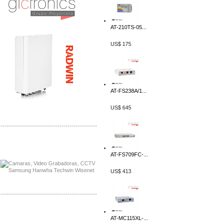
AT-210TS-05...
US$ 175
AT-FS238A/1...
US$ 645
-------------------------------------------------
Distribuidor APC, Mayorista APC
Distribuidor Aruba, Mayorista Aruba
AT-FS709FC-...
US$ 413
-------------------------------------------------
Distribuidor Shurflo, Mayorista Shurflo
Distribuidor Mobotix, Mayorista Mobotix
AT-MC115XL-...