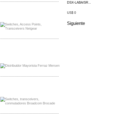
-------------------------------------------------
DSX-LABA/SR...
Mayorista Siemens de Mexico
US$ 0
Distribuidor Netgear de Mexico
Siguiente
-------------------------------------------------
Mayorista Ferraz Mersen Mexico
Distribuidor Mersen Ferraz Mexico
-------------------------------------------------
Mayorista Jinko de Mexico
Distribuidor Ja Solar de Mexico
-------------------------------------------------
Mayorista Axis, Distribuidor Axis
Distribuidor Sonicwall