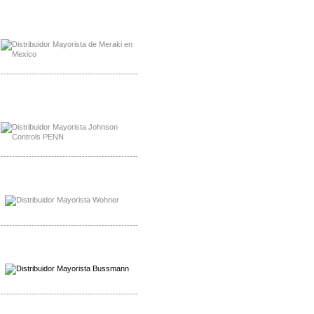
Mayorista Meraki, Distribuidor Bussmann
Distribuidor Meraki
-------------------------------------------------
Mayorista Rolls Battery
Distribuidor Rolls Battery
-------------------------------------------------
Mayorista Bussmann
Distribuidor Bussmann
-------------------------------------------------
Mayorista Wohner
Distribuidor Wohner
-------------------------------------------------