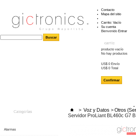
Contacto
Mapa del sitio
Carrito:
Vacío
Su cuenta
Bienvenido
Entrar
carrito
producto
vacío
No hay productos
US$ 0
Envío
US$ 0
Total
Confirmar
>
Voz y Datos
>
Otros (Se
Categorías
Servidor ProLiant BL460c G7 
Alarmas