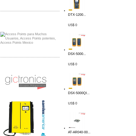
-------------------------------------------------
DTX-1200...
Distribuidor Ruckus, Mayorista Ruckus
US$ 0
Venta de Equipos Ruckus en Mexico
DSX-5000...
-------------------------------------------------
US$ 0
Distribuidor Samlex, Mayorista Samlex
Venta de Equipos Samlex en Mexico
DSX-5000QI...
US$ 0
AT-AR040-00...