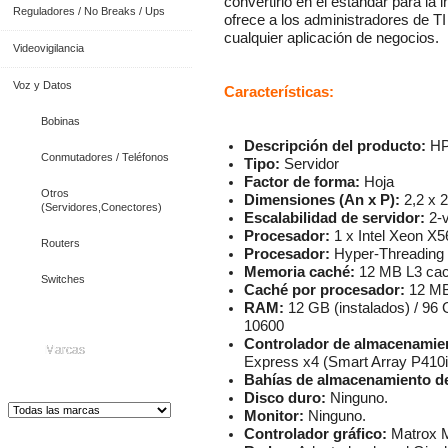
convertirlo en el estándar para la 
Reguladores / No Breaks / Ups
ofrece a los administradores de T
cualquier aplicación de negocios.
Videovigilancia
Voz y Datos
Características:
Bobinas
Descripción del producto:
HP
Conmutadores / Teléfonos
Tipo:
Servidor
Factor de forma:
Hoja
Otros
Dimensiones (An x P):
2,2 x 2
(Servidores,Conectores)
Escalabilidad de servidor:
2-v
Procesador:
1 x Intel Xeon X5
Routers
Procesador:
Hyper-Threading T
Memoria caché:
12 MB L3 ca
Switches
Caché por procesador:
12 M
RAM:
12 GB (instalados) / 9
10600
Controlador de almacenamie
Marcas
Express x4 (Smart Array P410i
Bahías de almacenamiento de
Disco duro:
Ninguno.
Monitor:
Ninguno.
Controlador gráfico:
Matrox 
Distribuidor de Equip
os de Medición