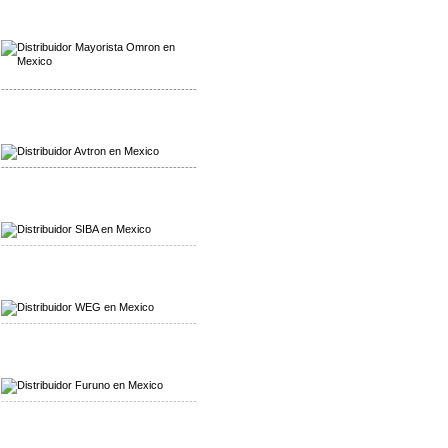
Mayorista Omron
Distribuidoromron Mexico
-------------------------------------------------
Mayorista Avron
Distribuidor Werma
-------------------------------------------------
Mayorista SIBA
Distribuidor SIBA
-------------------------------------------------
Mayorista WEG
Distribuidor WEG
-------------------------------------------------
Mayorista Furuno
Distribuidor Furuno
-------------------------------------------------
Mayorista Schmersal