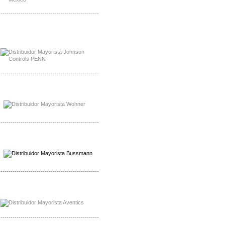
-------------------------------------------------
Mayorista Rolls Battery
Distribuidor Rolls Battery
-------------------------------------------------
Mayorista Bussmann
Distribuidor Bussmann
-------------------------------------------------
Mayorista Wohner
Distribuidor Wohner
-------------------------------------------------
Mayorista Chroma
Distribuidor Chroma
-------------------------------------------------