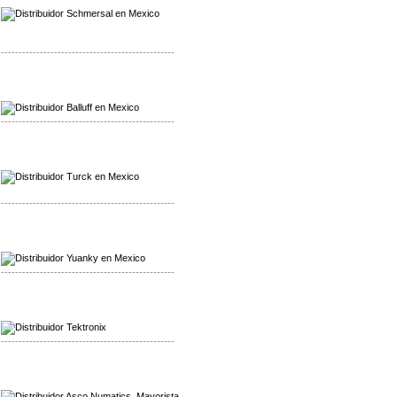
Distribuidor Schmersal
-------------------------------------------------
Mayorista Balluff
Distribuidor Balluff
-------------------------------------------------
Mayorista Turck
Distribuidor Turck
-------------------------------------------------
Mayorista Yuanky
Distribuidor Yuanky
-------------------------------------------------
Mayorista Alpha Cordex
Distribuidor Alpha Cordex
-------------------------------------------------
Mayorista Asco Numatics
Distribuidor Asco Numatics