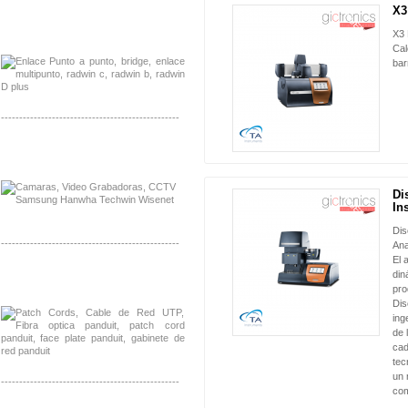
X3
NUEVO
Distribuidor Tyco, Mayorista Tyco
X3 
Distribuidor Extreme, Mayorista Extreme
Cal
bar
-------------------------------------------------
Distribuidor APC, Mayorista APC
Distribuidor Aruba, Mayorista Aruba
Di
NUEVO
In
Dis
-------------------------------------------------
Ana
El 
Distribuidor Shurflo, Mayorista Shurflo
din
Distribuidor Mobotix, Mayorista Mobotix
pro
Dis
ing
de 
cad
tec
un 
-------------------------------------------------
com