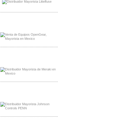
-------------------------------------------------
Mayorista OpenGear
Distribuidor OpenGear
-------------------------------------------------
Mayorista Meraki, Distribuidor Bussmann
Distribuidor Meraki
-------------------------------------------------
Mayorista Rolls Battery
Distribuidor Rolls Battery
-------------------------------------------------
Mayorista Bussmann
Distribuidor Bussmann