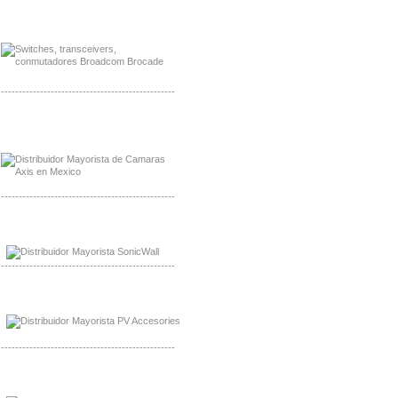
Mayorista Jinko de Mexico
Distribuidor Ja Solar de Mexico
-------------------------------------------------
Mayorista Axis, Distribuidor Axis
Distribuidor Sonicwall
-------------------------------------------------
Mayorista Sonicwall
Distribuidor Cisco, Mayorista Bussmann
-------------------------------------------------
Mayorista de Panles Solares
Distribuidor de Paneles Solares
-------------------------------------------------
Mayorista Mayorista LittlelFuse
Distribuidor LittlelFuse Mexico