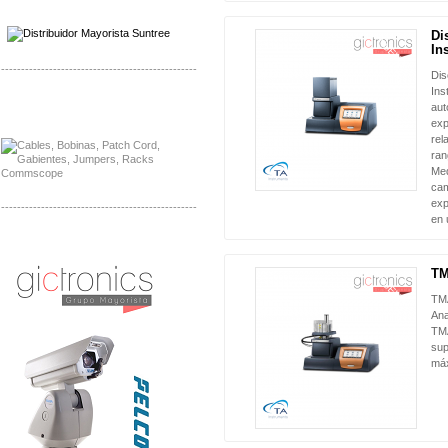
Distribuidor SMA, Mayorista SMA
Distribuidor Pelco, Mayorista Pelco
Di
NUEVO
In
-------------------------------------------------
Dis
Ins
Distribuidor Solis, Mayorista Solis
aut
Distribuidor Meraki, Mayorista Meraki
exp
rel
ran
Med
cam
exp
-------------------------------------------------
en 
Distribuidor Qnap, Mayorista Qnap
Distribuidor Aerohive, Mayorista Aerohive
TM
NUEVO
TMA
Ana
TMA
sup
máx