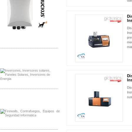
dat
Di
NUEVO
In
Dis
Ins
pre
med
mat
-------------------------------------------------
Distribuidor Samlex, Mayorista Samlex
Venta de Equipos Samlex en Mexico
Di
NUEVO
In
Dis
-------------------------------------------------
Ins
sus
Distribuidor Phocos, Mayorista Phocos
Distribuidor Hanwha, Mayorista Hanwha
-------------------------------------------------