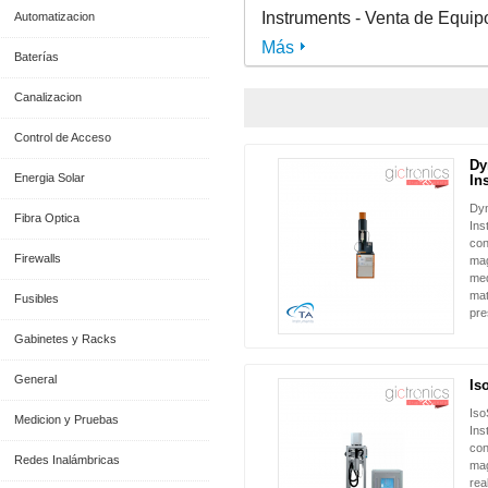
Instruments - Venta de Equip
Automatizacion
Más
Baterías
Canalizacion
Control de Acceso
Dy
NUEVO
Energia Solar
In
Dy
Fibra Optica
Ins
con
Firewalls
mag
med
mat
Fusibles
pre
Gabinetes y Racks
General
Is
NUEVO
Iso
Medicion y Pruebas
Ins
con
Redes Inalámbricas
mag
rea