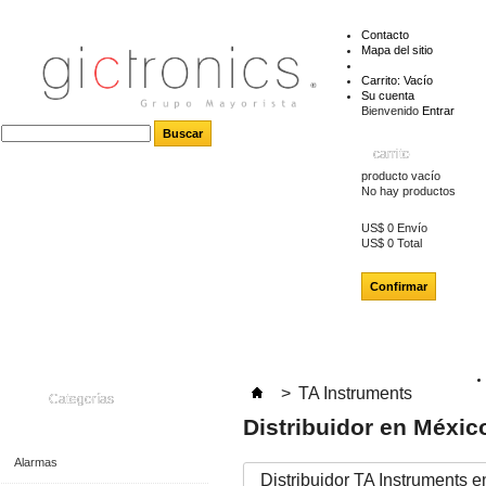
Contacto
Mapa del sitio
Carrito:
Vacío
Su cuenta
Bienvenido
Entrar
carrito
producto
vacío
No hay productos
US$ 0
Envío
US$ 0
Total
Confirmar
>
TA Instruments
Categorías
Distribuidor en Méxic
Alarmas
Distribuidor TA Instruments e