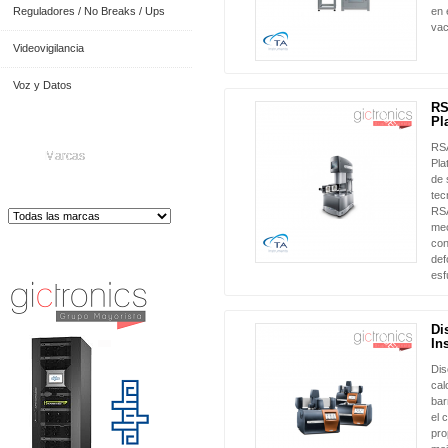
Reguladores / No Breaks / Ups
en 
vac
Videovigilancia
Voz y Datos
RS
NUEVO
Pl
RSA
Marcas
Pla
de 
tec
RSA
mec
con
Distribuidor de Equip
os de Medición
def
esf
Di
NUEVO
In
Dis
cal
bar
el 
pro