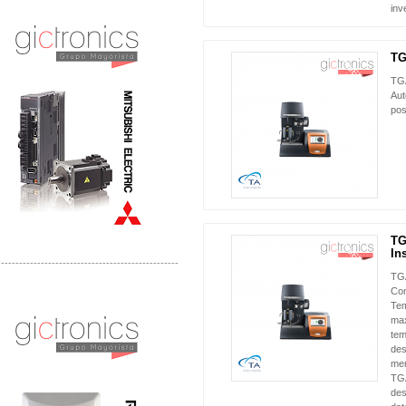
Distribuidor Mitsubishi Mayorista
inv
Mayorista Mitsubishi Electric
TG
NUEVO
TGA
Aut
pos
TG
NUEVO
In
-------------------------------------------------
TGA
Con
Distribuidor Ruckus, Mayorista Ruckus
Tem
Venta de Equipos Ruckus en Mexico
max
tem
des
men
TGA
des