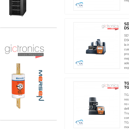
mej
SD
NUEVO
-------------------------------------------------
DS
SDT
Distribuidor Mersen Mayorista Mersen
DSC
Mersen Mexico Fusibles Mersen
la 
cui
pro
mej
ade
exp
TG
NUEVO
TG
TGA
res
no 
def
Tru
com
-------------------------------------------------
TGA
mod