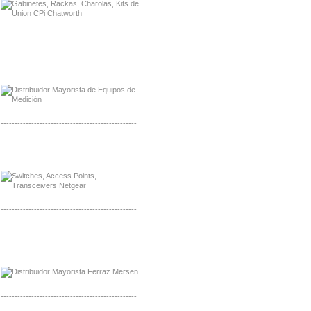
-------------------------------------------------
Distribuidor Axis, Mayorista Axis
Distribuidor Mayorista Siemens
-------------------------------------------------
Mayorista Siemens de Mexico
Distribuidor Netgear de Mexico
-------------------------------------------------
Mayorista Ferraz Mersen Mexico
Distribuidor Mersen Ferraz Mexico
-------------------------------------------------