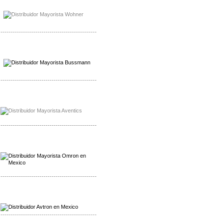
Mayorista Bussmann
Distribuidor Bussmann
-------------------------------------------------
Mayorista Wohner
Distribuidor Wohner
-------------------------------------------------
Mayorista Chroma
Distribuidor Chroma
-------------------------------------------------
Mayorista Omron
Distribuidoromron Mexico
-------------------------------------------------
Mayorista Avron
Distribuidor Werma
-------------------------------------------------