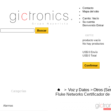
Contacto
Mapa del sitio
Carrito:
Vacío
Su cuenta
Bienvenido
Entrar
carrito
producto
vacío
No hay productos
US$ 0
Envío
US$ 0
Total
Confirmar
>
Voz y Datos
>
Otros (Se
Categorías
Fluke Networks Certificador de
Alarmas