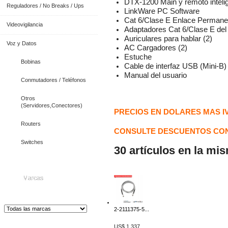
DTX-1200 Main y remoto inteli
Reguladores / No Breaks / Ups
LinkWare PC Software
Cat 6/Clase E Enlace Permane
Videovigilancia
Adaptadores Cat 6/Clase E del 
Auriculares para hablar (2)
Voz y Datos
AC Cargadores (2)
Estuche
Bobinas
Cable de interfaz USB (Mini-B)
Manual del usuario
Conmutadores / Teléfonos
Otros
(Servidores,Conectores)
PRECIOS EN DOLARES MAS I
Routers
CONSULTE DESCUENTOS CON
Switches
30 artículos en la mi
Marcas
2-2111375-5...
Distribuidor de Equip
os de Medición
US$ 1,337