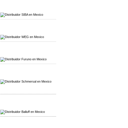
Mayorista SIBA
Distribuidor SIBA
-------------------------------------------------
Mayorista WEG
Distribuidor WEG
-------------------------------------------------
Mayorista Furuno
Distribuidor Furuno
-------------------------------------------------
Mayorista Schmersal
Distribuidor Schmersal
-------------------------------------------------
Mayorista Balluff
Distribuidor Balluff
-------------------------------------------------
Mayorista Turck