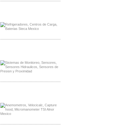
-------------------------------------------------
Distribuidor Planet, Mayorista Planet
Distribuidor Juniper, Mayorista Juniper
-------------------------------------------------
Distribuidor Netgear, Mayorista Netgear
Distribuidor Extech, Mayorista Extech
-------------------------------------------------
Distribuidor Bosch, Mayorista Bosch
Distribuidor Fluke, Mayorista Fluke
-------------------------------------------------
Distribuidor Samlex, Mayorista Samlex