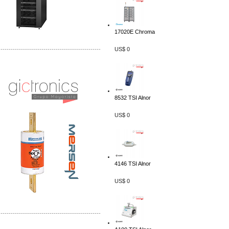
17020E Chroma
-------------------------------------------------
US$ 0
Distribuidor Mersen Mayorista Mersen
Mersen Mexico Fusibles Mersen
8532 TSI Alnor
US$ 0
4146 TSI Alnor
US$ 0
-------------------------------------------------