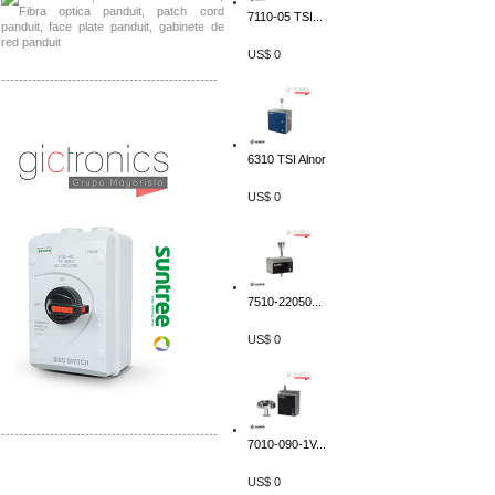
7110-05 TSI...
US$ 0
-------------------------------------------------
Distribuidor SMA, Mayorista SMA
Distribuidor Pelco, Mayorista Pelco
6310 TSI Alnor
US$ 0
7510-22050...
US$ 0
-------------------------------------------------
7010-090-1V...
Distribuidor Solis, Mayorista Solis
US$ 0
Distribuidor Meraki, Mayorista Meraki