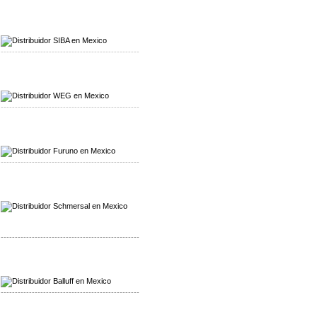
Mayorista SIBA
Distribuidor SIBA
-------------------------------------------------
Mayorista WEG
Distribuidor WEG
-------------------------------------------------
Mayorista Furuno
Distribuidor Furuno
-------------------------------------------------
Mayorista Schmersal
Distribuidor Schmersal
-------------------------------------------------
Mayorista Balluff
Distribuidor Balluff
-------------------------------------------------
Mayorista Turck