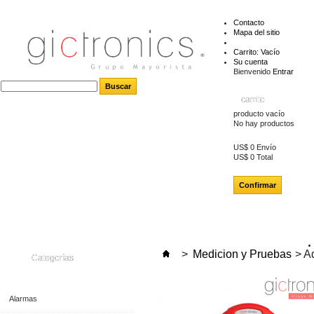
Contacto
Mapa del sitio
Carrito:
Vacío
Su cuenta
Bienvenido
Entrar
carrito
producto
vacío
No hay productos
US$ 0
Envío
US$ 0
Total
Confirmar
>
Medicion y Pruebas
>
Ad
Categorías
Alarmas