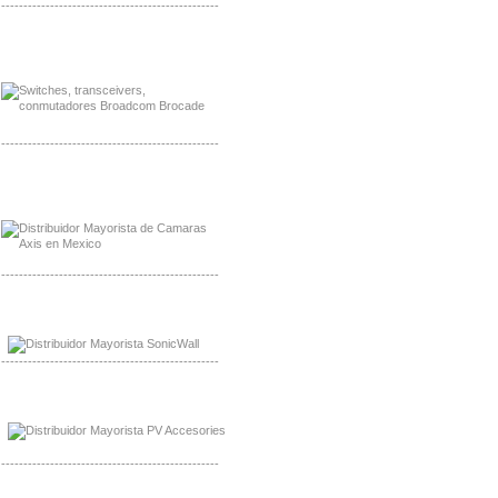
-------------------------------------------------
Mayorista Jinko de Mexico
Distribuidor Ja Solar de Mexico
-------------------------------------------------
Mayorista Axis, Distribuidor Axis
Distribuidor Sonicwall
-------------------------------------------------
Mayorista Sonicwall
Distribuidor Cisco, Mayorista Bussmann
-------------------------------------------------
Mayorista de Panles Solares
Distribuidor de Paneles Solares
-------------------------------------------------