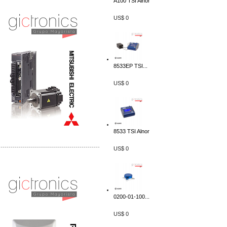
A100 TSI Alnor
Distribuidor Mitsubishi Mayorista
Mayorista Mitsubishi Electric
US$ 0
8533EP TSI...
US$ 0
8533 TSI Alnor
-------------------------------------------------
US$ 0
Distribuidor Ruckus, Mayorista Ruckus
Venta de Equipos Ruckus en Mexico
0200-01-100...
US$ 0