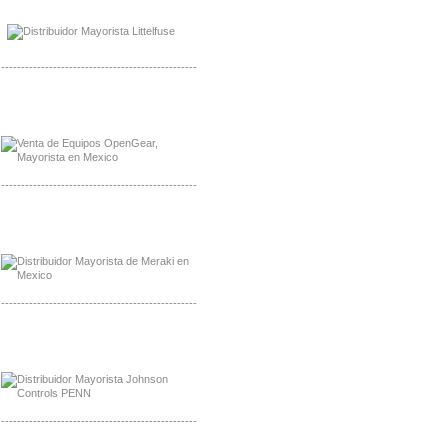
Mayorista Mayorista LittlelFuse
Distribuidor LittlelFuse Mexico
-------------------------------------------------
Mayorista OpenGear
Distribuidor OpenGear
-------------------------------------------------
Mayorista Meraki, Distribuidor Bussmann
Distribuidor Meraki
-------------------------------------------------
Mayorista Rolls Battery
Distribuidor Rolls Battery
-------------------------------------------------