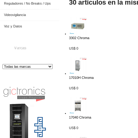
30 artículos en la mi
Reguladores / No Breaks / Ups
Videovigilancia
Voz y Datos
3302 Chroma
Marcas
US$ 0
Distribuidor de Equip
os de Medición
17010H Chroma
US$ 0
17040 Chroma
US$ 0