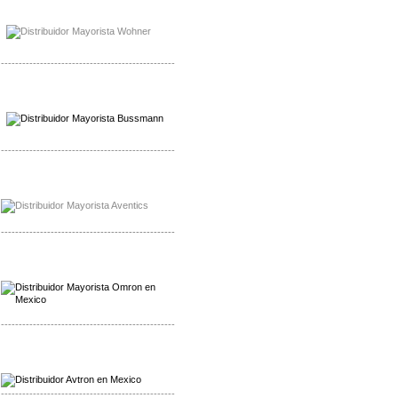
Mayorista Bussmann
Distribuidor Bussmann
-------------------------------------------------
Mayorista Wohner
Distribuidor Wohner
-------------------------------------------------
Mayorista Chroma
Distribuidor Chroma
-------------------------------------------------
Mayorista Omron
Distribuidoromron Mexico
-------------------------------------------------
Mayorista Avron
Distribuidor Werma
-------------------------------------------------