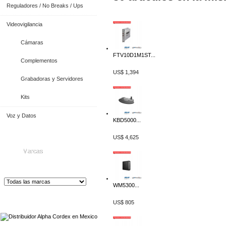
Reguladores / No Breaks / Ups
Videovigilancia
Cámaras
FTV10D1M1ST...
Complementos
US$ 1,394
Grabadoras y Servidores
Kits
Voz y Datos
KBD5000...
US$ 4,625
Marcas
WM5300...
Distribuidor de Equip
os de Medición
US$ 805