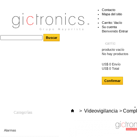
Contacto
Mapa del sitio
Carrito:
Vacío
Su cuenta
Bienvenido
Entrar
carrito
producto
vacío
No hay productos
US$ 0
Envío
US$ 0
Total
Confirmar
>
Videovigilancia
>
Compl
Categorías
Alarmas