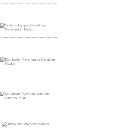
-------------------------------------------------
Mayorista OpenGear
Distribuidor OpenGear
-------------------------------------------------
Mayorista Meraki, Distribuidor Bussmann
Distribuidor Meraki
-------------------------------------------------
Mayorista Rolls Battery
Distribuidor Rolls Battery
-------------------------------------------------
Mayorista Bussmann
Distribuidor Bussmann