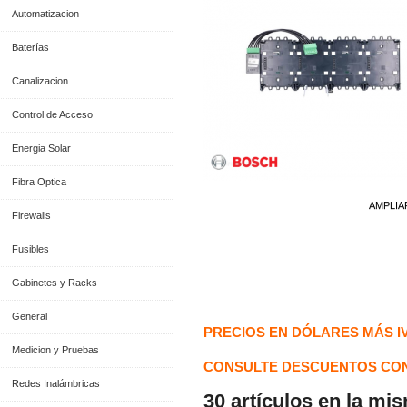
Automatizacion
Baterías
Canalizacion
Control de Acceso
Energia Solar
Fibra Optica
AMPLIA
Firewalls
Fusibles
Gabinetes y Racks
Información General
General
PRECIOS EN DÓLARES MÁS I
Medicion y Pruebas
CONSULTE DESCUENTOS CON
Redes Inalámbricas
30 artículos en la mi