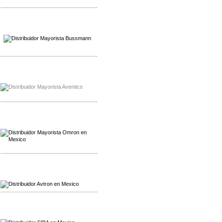
-------------------------------------------------
Mayorista Wohner
Distribuidor Wohner
-------------------------------------------------
Mayorista Chroma
Distribuidor Chroma
-------------------------------------------------
Mayorista Omron
Distribuidoromron Mexico
-------------------------------------------------
Mayorista Avron
Distribuidor Werma
-------------------------------------------------
Mayorista SIBA
Distribuidor SIBA