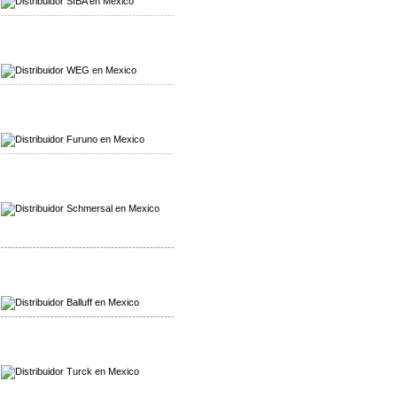
-------------------------------------------------
Mayorista WEG
Distribuidor WEG
-------------------------------------------------
Mayorista Furuno
Distribuidor Furuno
-------------------------------------------------
Mayorista Schmersal
Distribuidor Schmersal
-------------------------------------------------
Mayorista Balluff
Distribuidor Balluff
-------------------------------------------------
Mayorista Turck
Distribuidor Turck