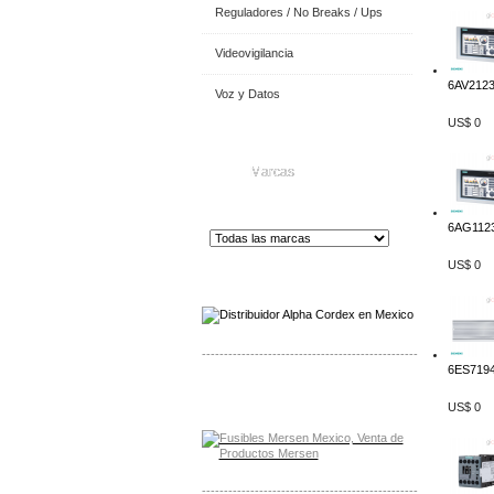
Reguladores / No Breaks / Ups
Videovigilancia
6AV2123
Voz y Datos
US$ 0
Marcas
6AG1123
US$ 0
Distribuidor de Equip
os de Medición
-------------------------------------------------
6ES7194
Distribuidor Mersen Mayorista Mersen
Mersen Mexico Fusibles Mersen
US$ 0
-------------------------------------------------