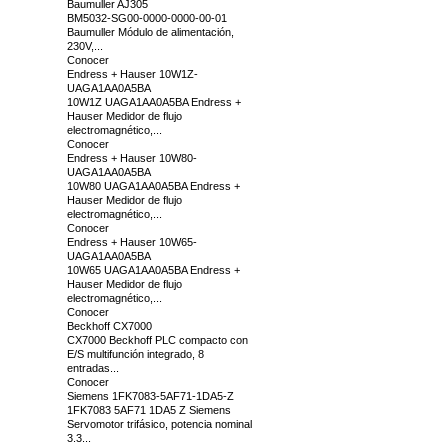
Baumuller AJ305
BM5032-SG00-0000-0000-00-01
Baumuller Módulo de alimentación,
230V,...
Conocer
Endress + Hauser 10W1Z-
UAGA1AA0A5BA
10W1Z UAGA1AA0A5BA Endress +
Hauser Medidor de flujo
electromagnético,...
Conocer
Endress + Hauser 10W80-
UAGA1AA0A5BA
10W80 UAGA1AA0A5BA Endress +
Hauser Medidor de flujo
electromagnético,...
Conocer
Endress + Hauser 10W65-
UAGA1AA0A5BA
10W65 UAGA1AA0A5BA Endress +
Hauser Medidor de flujo
electromagnético,...
Conocer
Beckhoff CX7000
CX7000 Beckhoff PLC compacto con
E/S multifunción integrado, 8
entradas...
Conocer
Siemens 1FK7083-5AF71-1DA5-Z
1FK7083 5AF71 1DA5 Z Siemens
Servomotor trifásico, potencia nominal
3.3...