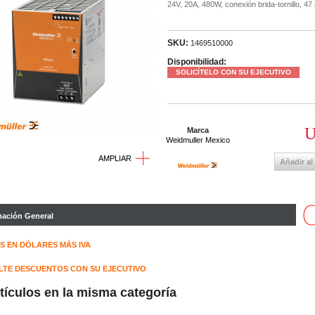
24V, 20A, 480W, conexión brida-tornillo, 47
SKU:
1469510000
Disponibilidad:
SOLICÍTELO CON SU EJECUTIVO
U
Marca
Weidmuller Mexico
AMPLIAR
Añadir al
mación General
S EN DÓLARES MÁS IVA
TE DESCUENTOS CON SU EJECUTIVO
rtículos en la misma categoría