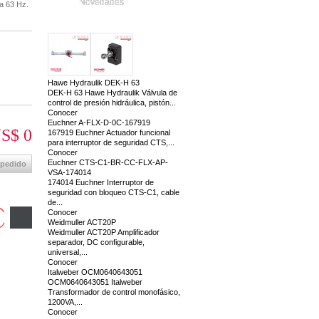
Novedades
 a 63 Hz.
Hawe Hydraulik DEK-H 63
DEK-H 63 Hawe Hydraulik Válvula de
control de presión hidráulica, pistón...
Conocer
Euchner A-FLX-D-0C-167919
S$ 0
167919 Euchner Actuador funcional
para interruptor de seguridad CTS,...
Conocer
Euchner CTS-C1-BR-CC-FLX-AP-
 pedido
VSA-174014
174014 Euchner Interruptor de
seguridad con bloqueo CTS-C1, cable
de...
Conocer
Weidmuller ACT20P
Weidmuller ACT20P Amplificador
separador, DC configurable,
universal,...
Conocer
Italweber OCM0640643051
OCM0640643051 Italweber
Transformador de control monofásico,
1200VA,...
Conocer