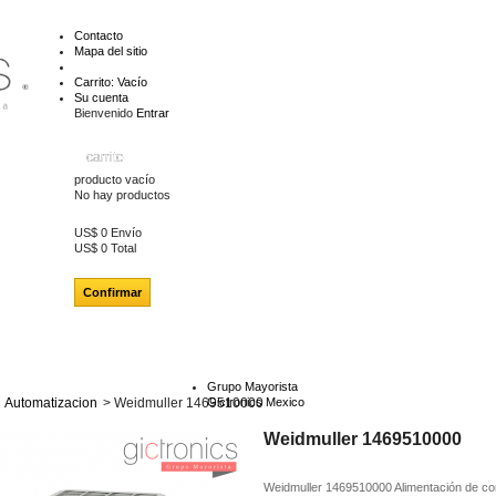
Contacto
Mapa del sitio
Carrito:
Vacío
Su cuenta
Bienvenido
Entrar
carrito
producto
vacío
No hay productos
US$ 0
Envío
US$ 0
Total
Confirmar
Grupo Mayorista
Automatizacion
>
Weidmuller 1469510000
Gictronics Mexico
Weidmuller 1469510000
Weidmuller 1469510000 Alimentación de cor