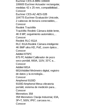
Euchner CES-A-BBN-106600
106600 Euchner Actuador rectangular,
medidas 42 x 25 mm, compatibilidad...
Conocer
Euchner CES-AZ-AES-02B
104775 Euchner Evaluación Unicode,
2 cabezas de lectura conectables,...
Conocer
Reolink TrackMix
TrackMix Reolink Cámara doble lente,
4K 8 MP, seguimiento automático,...
Conocer
Reolink RLC-811A
RLC 811A Reolink Cámara inteligente
4K 8MP ultra HD, PoE, zoom óptico...
Conocer
Additel 875PC
875 PC Additel Calibrador de pozo
seco portátil, 660A, 110V, 33°C a...
Conocer
Additel 681A
681A Additel Mnómetro digital, registro
de datos y la ecnología...
Conocer
Amphenol 9100D
9100D Amphenol Mesa vibratoria
portátil, sistema de medición para...
Conocer
Mennekes 358
358 Mennekes Clavija Industrial, 63A,
3P+T, 500V, IP67, carcasa no...
Conocer