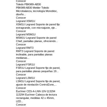
Conocer
Toledo PBK989-AB30
PBK989 AB30 Mettler Toledo
Microbalanza, tecnología Monobloc,
diseño...
Conocer
Legrand XSM1U
XSM1U Legrand Soporte de pared fijo
extragrande, con microajuste, eje...
Conocer
Legrand MSM1U
MSM1U Legrand Soporte de pared
Chief, pantallas planas, ofreciendo...
Conocer
Legrand RMT3
RMT3 Legrand Soporte de pared
inclinable, para pantallas planas
medianas...
Conocer
Legrand FSR1U
FSR1U Legrand Soporte fijo de pared,
para pantallas planas pequeñas 19...
Conocer
Legrand LSM1U
LSM1U Legrand Soporte fijo de pared,
ajuste de nivelación ControlZone,...
Conocer
Euchner CES-A-LNN-10V-113294
113294 Euchner Cabeza de lectura
rectangular, medidas 42 x 45mm,
LED...
Conocer