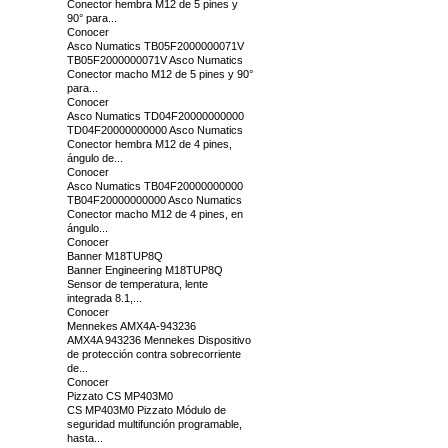
Conector hembra M12 de 5 pines y
90° para...
Conocer
Asco Numatics TB05F2000000071V
TB05F2000000071V Asco Numatics
Conector macho M12 de 5 pines y 90°
para...
Conocer
Asco Numatics TD04F20000000000
TD04F20000000000 Asco Numatics
Conector hembra M12 de 4 pines,
ángulo de...
Conocer
Asco Numatics TB04F20000000000
TB04F20000000000 Asco Numatics
Conector macho M12 de 4 pines, en
ángulo...
Conocer
Banner M18TUP8Q
Banner Engineering M18TUP8Q
Sensor de temperatura, lente
integrada 8.1,...
Conocer
Mennekes AMX4A-943236
AMX4A 943236 Mennekes Dispositivo
de protección contra sobrecorriente
de...
Conocer
Pizzato CS MP403M0
CS MP403M0 Pizzato Módulo de
seguridad multifunción programable,
hasta...