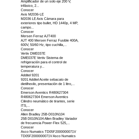
Amplificador de un solo eje 200 V,
trifásico, 2...
Conocer
Axis M2036-LE
M2036 LE Axis Cámara para
exteriores tipo bullet, HD 1440p, 4 MP,
campo...
Conocer
Mersen Ferraz AJT400
AJT 400 Mersen Ferraz Fusible 400A,
600V, 50/60 Hz, tipo cuchilla,...
Conocer
Vertiv DME037E
DME037E Vertiv Sistema de
refrigeración para el control de
temperatura y...
Conocer
Additel 9201
9201 Additel Aceite sebacato de
dietilhexilo, presentación de 1 litro,...
Conocer
Emerson Aventics R480627304
R480627304 Emerson Aventics
Cilindro neumático de tirantes, serie
ITS,...
Conocer
Allen Bradley 25B-D010N104
25B D010N104 Allen Bradley Variador
de frecuencia Power-Flex 525,...
Conocer
Asco Numatics TD05F2000000071V
TD05F2000000071V Asco Numatics