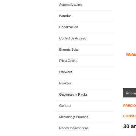
Automatizacion
Baterías
Canalizacion
Control de Acceso
Energia Solar
Fibra Optica
Firewalls
Fusibles
Infor
Gabinetes y Racks
General
PRECIO
CONSUL
Medicion y Pruebas
30 a
Redes Inalámbricas