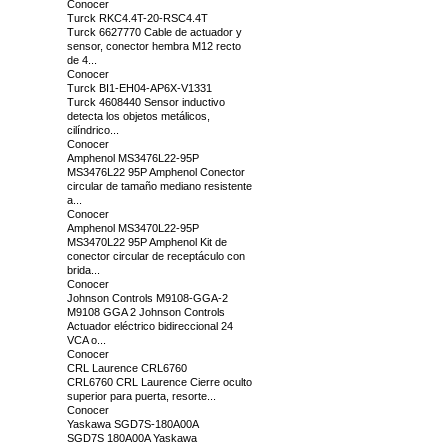
Conocer
Turck RKC4.4T-20-RSC4.4T
Turck 6627770 Cable de actuador y
sensor, conector hembra M12 recto
de 4...
Conocer
Turck BI1-EH04-AP6X-V1331
Turck 4608440 Sensor inductivo
detecta los objetos metálicos,
cilíndrico...
Conocer
Amphenol MS3476L22-95P
MS3476L22 95P Amphenol Conector
circular de tamaño mediano resistente
a...
Conocer
Amphenol MS3470L22-95P
MS3470L22 95P Amphenol Kit de
conector circular de receptáculo con
brida...
Conocer
Johnson Controls M9108-GGA-2
M9108 GGA 2 Johnson Controls
Actuador eléctrico bidireccional 24
VCA o...
Conocer
CRL Laurence CRL6760
CRL6760 CRL Laurence Cierre oculto
superior para puerta, resorte...
Conocer
Yaskawa SGD7S-180A00A
SGD7S 180A00A Yaskawa