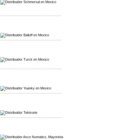
-------------------------------------------------
Mayorista Balluff
Distribuidor Balluff
-------------------------------------------------
Mayorista Turck
Distribuidor Turck
-------------------------------------------------
Mayorista Yuanky
Distribuidor Yuanky
-------------------------------------------------
Mayorista Alpha Cordex
Distribuidor Alpha Cordex
-------------------------------------------------
Mayorista Asco Numatics
Distribuidor Asco Numatics