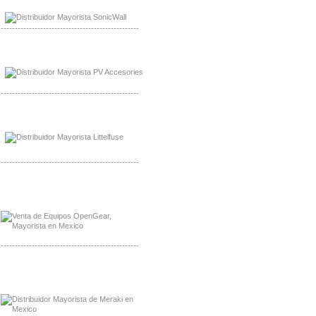
Distribuidor Cisco, Mayorista Bussmann
-------------------------------------------------
Mayorista de Panles Solares
Distribuidor de Paneles Solares
-------------------------------------------------
Mayorista Mayorista LittlelFuse
Distribuidor LittlelFuse Mexico
-------------------------------------------------
Mayorista OpenGear
Distribuidor OpenGear
-------------------------------------------------
Mayorista Meraki, Distribuidor Bussmann
Distribuidor Meraki