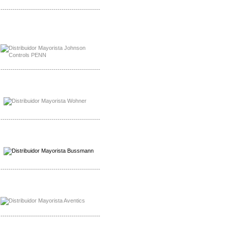
-------------------------------------------------
Mayorista Rolls Battery
Distribuidor Rolls Battery
-------------------------------------------------
Mayorista Bussmann
Distribuidor Bussmann
-------------------------------------------------
Mayorista Wohner
Distribuidor Wohner
-------------------------------------------------
Mayorista Chroma
Distribuidor Chroma
-------------------------------------------------