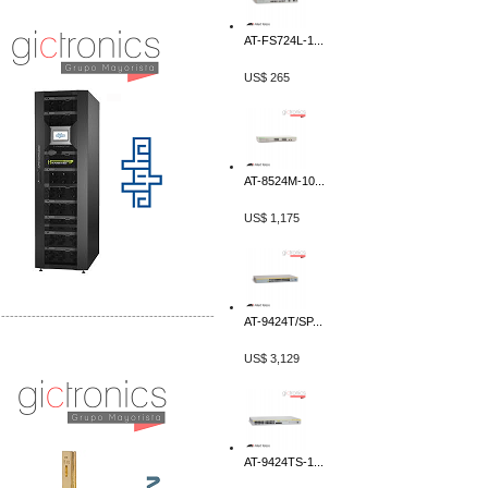
AT-FS724L-1...
US$ 265
AT-8524M-10...
US$ 1,175
-------------------------------------------------
AT-9424T/SP...
Distribuidor Mersen Mayorista Mersen
US$ 3,129
Mersen Mexico Fusibles Mersen
AT-9424TS-1...