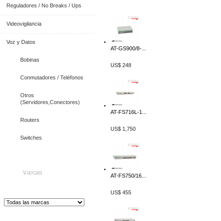
Reguladores / No Breaks / Ups
Videovigilancia
Voz y Datos
AT-GS900/8-...
Bobinas
US$ 248
Conmutadores / Teléfonos
Otros
(Servidores,Conectores)
AT-FS716L-1...
Routers
US$ 1,750
Switches
Marcas
AT-FS750/16...
US$ 455
Distribuidor de Equip
os de Medición