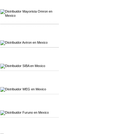
Mayorista Omron
Distribuidoromron Mexico
-------------------------------------------------
Mayorista Avron
Distribuidor Werma
-------------------------------------------------
Mayorista SIBA
Distribuidor SIBA
-------------------------------------------------
Mayorista WEG
Distribuidor WEG
-------------------------------------------------
Mayorista Furuno
Distribuidor Furuno
-------------------------------------------------
Mayorista Schmersal
Distribuidor Schmersal