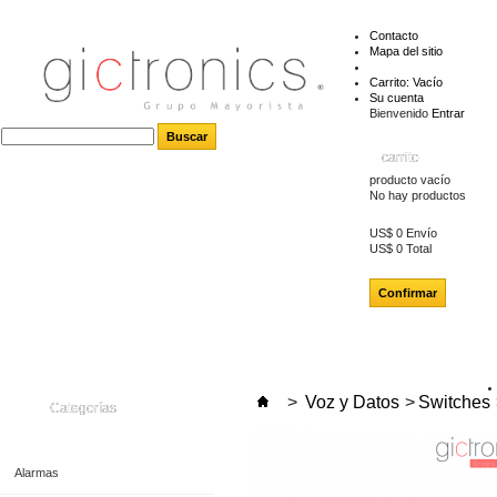
Contacto
Mapa del sitio
Carrito:
Vacío
Su cuenta
Bienvenido
Entrar
carrito
producto
vacío
No hay productos
US$ 0
Envío
US$ 0
Total
Confirmar
>
Voz y Datos
>
Switches
Categorías
Alarmas