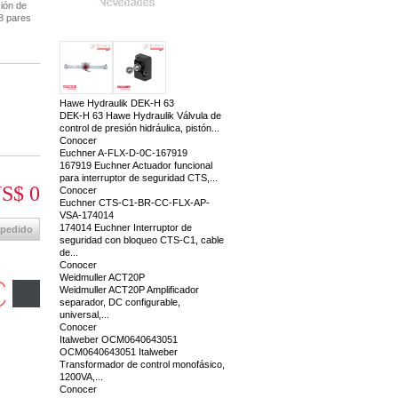
Novedades
ción de
 8 pares
Hawe Hydraulik DEK-H 63
DEK-H 63 Hawe Hydraulik Válvula de
control de presión hidráulica, pistón...
Conocer
Euchner A-FLX-D-0C-167919
167919 Euchner Actuador funcional
para interruptor de seguridad CTS,...
S$ 0
Conocer
Euchner CTS-C1-BR-CC-FLX-AP-
VSA-174014
174014 Euchner Interruptor de
 pedido
seguridad con bloqueo CTS-C1, cable
de...
Conocer
Weidmuller ACT20P
Weidmuller ACT20P Amplificador
separador, DC configurable,
universal,...
Conocer
Italweber OCM0640643051
OCM0640643051 Italweber
Transformador de control monofásico,
1200VA,...
Conocer