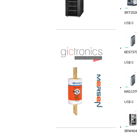
3RT2026
US$ 0
-------------------------------------------------
Distribuidor Mersen Mayorista Mersen
Mersen Mexico Fusibles Mersen
6ES7370
US$ 0
6AG1370
US$ 0
-------------------------------------------------
3RW4047