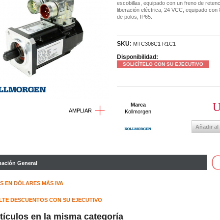
escobillas, equipado con un freno de reten
liberación eléctrica, 24 VCC, equipado con
de polos, IP65.
SKU:
MTC308C1 R1C1
Disponibilidad:
SOLICÍTELO CON SU EJECUTIVO
U
Marca
AMPLIAR
Kollmorgen
Añadir al
mación General
S EN DÓLARES MÁS IVA
TE DESCUENTOS CON SU EJECUTIVO
rtículos en la misma categoría