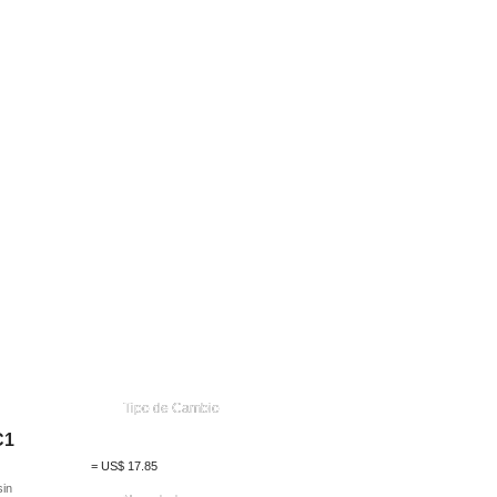
Tipo de Cambio
C1
=
US$
17.85
in