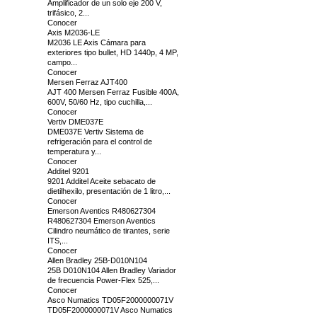
Amplificador de un solo eje 200 V,
trifásico, 2...
Conocer
Axis M2036-LE
M2036 LE Axis Cámara para
exteriores tipo bullet, HD 1440p, 4 MP,
campo...
Conocer
Mersen Ferraz AJT400
AJT 400 Mersen Ferraz Fusible 400A,
600V, 50/60 Hz, tipo cuchilla,...
Conocer
Vertiv DME037E
DME037E Vertiv Sistema de
refrigeración para el control de
temperatura y...
Conocer
Additel 9201
9201 Additel Aceite sebacato de
dietilhexilo, presentación de 1 litro,...
Conocer
Emerson Aventics R480627304
R480627304 Emerson Aventics
Cilindro neumático de tirantes, serie
ITS,...
Conocer
Allen Bradley 25B-D010N104
25B D010N104 Allen Bradley Variador
de frecuencia Power-Flex 525,...
Conocer
Asco Numatics TD05F2000000071V
TD05F2000000071V Asco Numatics