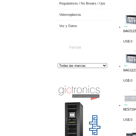
Reguladores / No Breaks / Ups
Videovigilancia
Voz y Datos
6AV2123
US$ 0
Marcas
6AG1123
Distribuidor de Equip
os de Medición
US$ 0
6ES7194
US$ 0