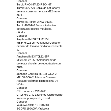
Conocer
Turck RKC4.4T-20-RSC4.4T
Turck 6627770 Cable de actuador y
sensor, conector hembra M12 recto
de 4...
Conocer
Turck BI1-EH04-AP6X-V1331
Turck 4608440 Sensor inductivo
detecta los objetos metálicos,
cilíndrico...
Conocer
Amphenol MS3476L22-95P
MS3476L22 95P Amphenol Conector
circular de tamaño mediano resistente
a...
Conocer
Amphenol MS3470L22-95P
MS3470L22 95P Amphenol Kit de
conector circular de receptáculo con
brida...
Conocer
Johnson Controls M9108-GGA-2
M9108 GGA 2 Johnson Controls
Actuador eléctrico bidireccional 24
VCA o...
Conocer
CRL Laurence CRL6760
CRL6760 CRL Laurence Cierre oculto
superior para puerta, resorte...
Conocer
Yaskawa SGD7S-180A00A
SGD7S 180A00A Yaskawa