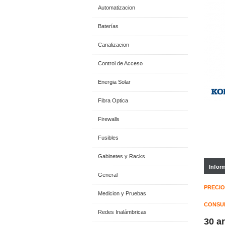
Automatizacion
Baterías
Canalizacion
Control de Acceso
Energia Solar
Fibra Optica
Firewalls
Fusibles
Gabinetes y Racks
Infor
General
PRECIO
Medicion y Pruebas
CONSUL
Redes Inalámbricas
30 a