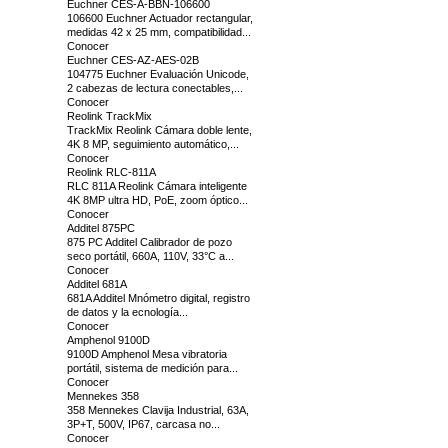
Euchner CES-A-BBN-106600
106600 Euchner Actuador rectangular,
medidas 42 x 25 mm, compatibilidad...
Conocer
Euchner CES-AZ-AES-02B
104775 Euchner Evaluación Unicode,
2 cabezas de lectura conectables,...
Conocer
Reolink TrackMix
TrackMix Reolink Cámara doble lente,
4K 8 MP, seguimiento automático,...
Conocer
Reolink RLC-811A
RLC 811A Reolink Cámara inteligente
4K 8MP ultra HD, PoE, zoom óptico...
Conocer
Additel 875PC
875 PC Additel Calibrador de pozo
seco portátil, 660A, 110V, 33°C a...
Conocer
Additel 681A
681A Additel Mnómetro digital, registro
de datos y la ecnología...
Conocer
Amphenol 9100D
9100D Amphenol Mesa vibratoria
portátil, sistema de medición para...
Conocer
Mennekes 358
358 Mennekes Clavija Industrial, 63A,
3P+T, 500V, IP67, carcasa no...
Conocer