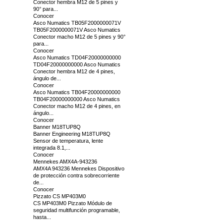
Conector hembra M12 de 5 pines y
90° para...
Conocer
Asco Numatics TB05F2000000071V
TB05F2000000071V Asco Numatics
Conector macho M12 de 5 pines y 90°
para...
Conocer
Asco Numatics TD04F20000000000
TD04F20000000000 Asco Numatics
Conector hembra M12 de 4 pines,
ángulo de...
Conocer
Asco Numatics TB04F20000000000
TB04F20000000000 Asco Numatics
Conector macho M12 de 4 pines, en
ángulo...
Conocer
Banner M18TUP8Q
Banner Engineering M18TUP8Q
Sensor de temperatura, lente
integrada 8.1,...
Conocer
Mennekes AMX4A-943236
AMX4A 943236 Mennekes Dispositivo
de protección contra sobrecorriente
de...
Conocer
Pizzato CS MP403M0
CS MP403M0 Pizzato Módulo de
seguridad multifunción programable,
hasta...