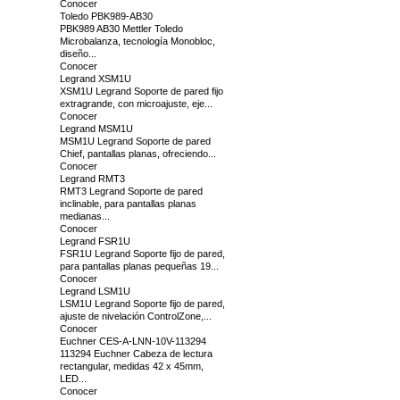
Conocer
Toledo PBK989-AB30
PBK989 AB30 Mettler Toledo
Microbalanza, tecnología Monobloc,
diseño...
Conocer
Legrand XSM1U
XSM1U Legrand Soporte de pared fijo
extragrande, con microajuste, eje...
Conocer
Legrand MSM1U
MSM1U Legrand Soporte de pared
Chief, pantallas planas, ofreciendo...
Conocer
Legrand RMT3
RMT3 Legrand Soporte de pared
inclinable, para pantallas planas
medianas...
Conocer
Legrand FSR1U
FSR1U Legrand Soporte fijo de pared,
para pantallas planas pequeñas 19...
Conocer
Legrand LSM1U
LSM1U Legrand Soporte fijo de pared,
ajuste de nivelación ControlZone,...
Conocer
Euchner CES-A-LNN-10V-113294
113294 Euchner Cabeza de lectura
rectangular, medidas 42 x 45mm,
LED...
Conocer