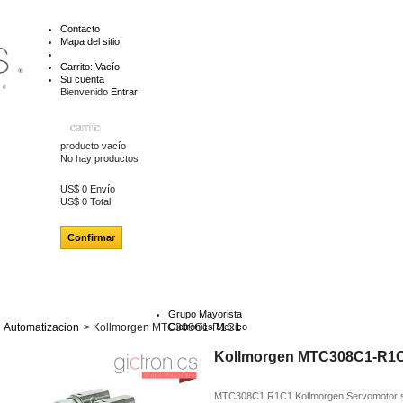
Contacto
Mapa del sitio
Carrito:
Vacío
Su cuenta
Bienvenido
Entrar
carrito
producto
vacío
No hay productos
US$ 0
Envío
US$ 0
Total
Confirmar
Grupo Mayorista
Automatizacion
>
Kollmorgen MTC308C1-R1C1
Gictronics Mexico
Kollmorgen MTC308C1-R1
MTC308C1 R1C1 Kollmorgen Servomotor s