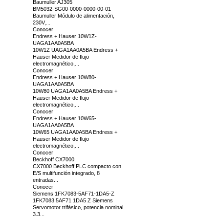
Baumuller AJ305
BM5032-SG00-0000-0000-00-01
Baumuller Módulo de alimentación,
230V,...
Conocer
Endress + Hauser 10W1Z-
UAGA1AA0A5BA
10W1Z UAGA1AA0A5BA Endress +
Hauser Medidor de flujo
electromagnético,...
Conocer
Endress + Hauser 10W80-
UAGA1AA0A5BA
10W80 UAGA1AA0A5BA Endress +
Hauser Medidor de flujo
electromagnético,...
Conocer
Endress + Hauser 10W65-
UAGA1AA0A5BA
10W65 UAGA1AA0A5BA Endress +
Hauser Medidor de flujo
electromagnético,...
Conocer
Beckhoff CX7000
CX7000 Beckhoff PLC compacto con
E/S multifunción integrado, 8
entradas...
Conocer
Siemens 1FK7083-5AF71-1DA5-Z
1FK7083 5AF71 1DA5 Z Siemens
Servomotor trifásico, potencia nominal
3.3...