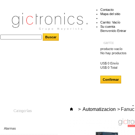
Contacto
Mapa del sitio
Carrito:
Vacío
Su cuenta
Bienvenido
Entrar
carrito
producto
vacío
No hay productos
US$ 0
Envío
US$ 0
Total
Confirmar
>
Automatizacion
>
Fanuc
Categorías
Alarmas