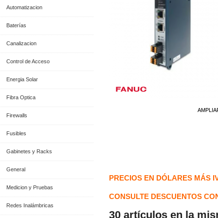
Automatizacion
Baterías
Canalizacion
Control de Acceso
Energia Solar
Fibra Optica
AMPLIA
Firewalls
Fusibles
Gabinetes y Racks
Información General
General
PRECIOS EN DÓLARES MÁS I
Medicion y Pruebas
CONSULTE DESCUENTOS CON
Redes Inalámbricas
30 artículos en la mi