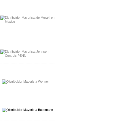
Mayorista Meraki, Distribuidor Bussmann
Distribuidor Meraki
-------------------------------------------------
Mayorista Rolls Battery
Distribuidor Rolls Battery
-------------------------------------------------
Mayorista Bussmann
Distribuidor Bussmann
-------------------------------------------------
Mayorista Wohner
Distribuidor Wohner
-------------------------------------------------