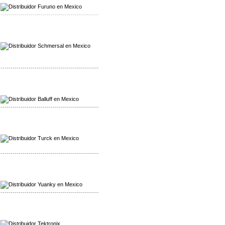
-------------------------------------------------
Mayorista Schmersal
Distribuidor Schmersal
-------------------------------------------------
Mayorista Balluff
Distribuidor Balluff
-------------------------------------------------
Mayorista Turck
Distribuidor Turck
-------------------------------------------------
Mayorista Yuanky
Distribuidor Yuanky
-------------------------------------------------
Mayorista Alpha Cordex
Distribuidor Alpha Cordex