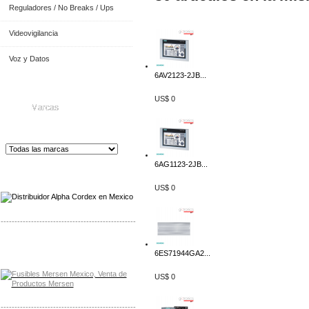
Reguladores / No Breaks / Ups
Videovigilancia
Voz y Datos
6AV2123-2JB...
US$ 0
Marcas
6AG1123-2JB...
Distribuidor de Equip
os de Medición
US$ 0
-------------------------------------------------
Distribuidor Mersen Mayorista Mersen
6ES71944GA2...
Mersen Mexico Fusibles Mersen
US$ 0
-------------------------------------------------