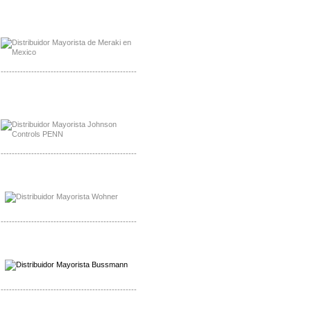
Mayorista Meraki, Distribuidor Bussmann
Distribuidor Meraki
-------------------------------------------------
Mayorista Rolls Battery
Distribuidor Rolls Battery
-------------------------------------------------
Mayorista Bussmann
Distribuidor Bussmann
-------------------------------------------------
Mayorista Wohner
Distribuidor Wohner
-------------------------------------------------