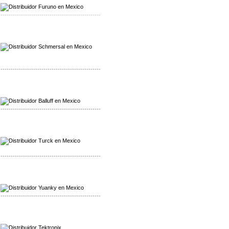
-------------------------------------------------
Mayorista Schmersal
Distribuidor Schmersal
-------------------------------------------------
Mayorista Balluff
Distribuidor Balluff
-------------------------------------------------
Mayorista Turck
Distribuidor Turck
-------------------------------------------------
Mayorista Yuanky
Distribuidor Yuanky
-------------------------------------------------
Mayorista Alpha Cordex
Distribuidor Alpha Cordex