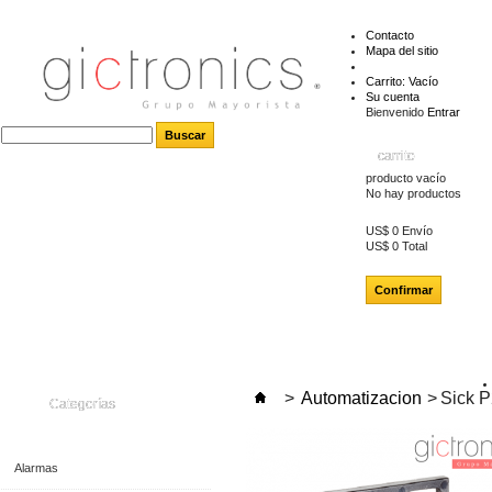
Contacto
Mapa del sitio
Carrito:
Vacío
Su cuenta
Bienvenido
Entrar
carrito
producto
vacío
No hay productos
US$ 0
Envío
US$ 0
Total
Confirmar
>
Automatizacion
>
Sick 
Categorías
Alarmas