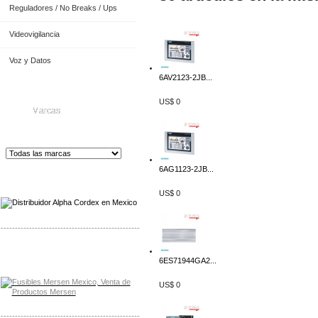
Reguladores / No Breaks / Ups
Videovigilancia
Voz y Datos
6AV2123-2JB...
US$ 0
Marcas
6AG1123-2JB...
Distribuidor de Equip
os de Medición
US$ 0
-------------------------------------------------
Distribuidor Mersen Mayorista Mersen
6ES71944GA2...
Mersen Mexico Fusibles Mersen
US$ 0
-------------------------------------------------