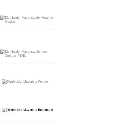
Mayorista Meraki, Distribuidor Bussmann
Distribuidor Meraki
-------------------------------------------------
Mayorista Rolls Battery
Distribuidor Rolls Battery
-------------------------------------------------
Mayorista Bussmann
Distribuidor Bussmann
-------------------------------------------------
Mayorista Wohner
Distribuidor Wohner
-------------------------------------------------