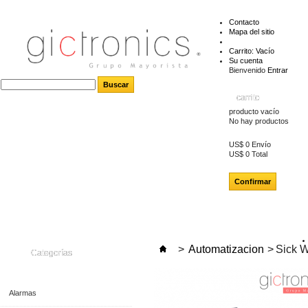
Contacto
Mapa del sitio
Carrito:
Vacío
Su cuenta
Bienvenido
Entrar
carrito
producto
vacío
No hay productos
US$ 0
Envío
US$ 0
Total
Confirmar
>
Automatizacion
>
Sick 
Categorías
Alarmas