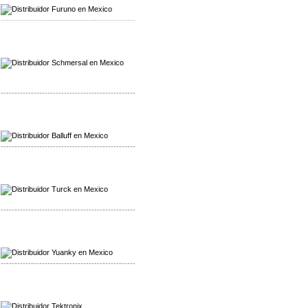
-------------------------------------------------
Mayorista Schmersal
Distribuidor Schmersal
-------------------------------------------------
Mayorista Balluff
Distribuidor Balluff
-------------------------------------------------
Mayorista Turck
Distribuidor Turck
-------------------------------------------------
Mayorista Yuanky
Distribuidor Yuanky
-------------------------------------------------
Mayorista Alpha Cordex
Distribuidor Alpha Cordex