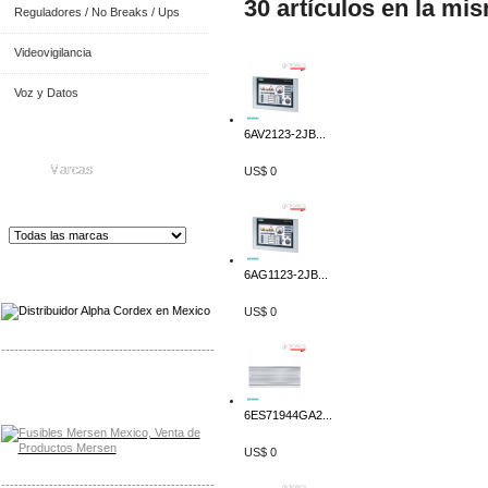
30 artículos en la mi
Reguladores / No Breaks / Ups
Videovigilancia
Voz y Datos
6AV2123-2JB...
Marcas
US$ 0
Distribuidor de Equip
os de Medición
6AG1123-2JB...
US$ 0
-------------------------------------------------
Distribuidor Mersen Mayorista Mersen
Mersen Mexico Fusibles Mersen
6ES71944GA2...
US$ 0
-------------------------------------------------