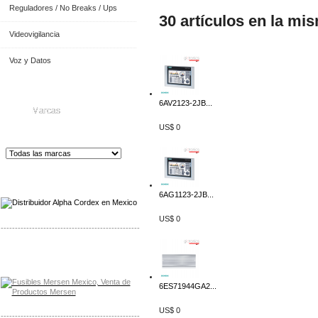
Reguladores / No Breaks / Ups
30 artículos en la mi
Videovigilancia
Voz y Datos
6AV2123-2JB...
Marcas
US$ 0
Distribuidor de Equip
os de Medición
6AG1123-2JB...
US$ 0
-------------------------------------------------
Distribuidor Mersen Mayorista Mersen
Mersen Mexico Fusibles Mersen
6ES71944GA2...
US$ 0
-------------------------------------------------