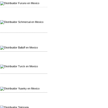
-------------------------------------------------
Mayorista Schmersal
Distribuidor Schmersal
-------------------------------------------------
Mayorista Balluff
Distribuidor Balluff
-------------------------------------------------
Mayorista Turck
Distribuidor Turck
-------------------------------------------------
Mayorista Yuanky
Distribuidor Yuanky
-------------------------------------------------
Mayorista Alpha Cordex
Distribuidor Alpha Cordex