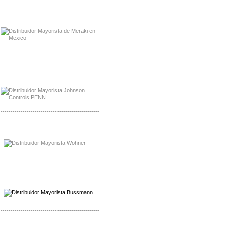
Mayorista Meraki, Distribuidor Bussmann
Distribuidor Meraki
-------------------------------------------------
Mayorista Rolls Battery
Distribuidor Rolls Battery
-------------------------------------------------
Mayorista Bussmann
Distribuidor Bussmann
-------------------------------------------------
Mayorista Wohner
Distribuidor Wohner
-------------------------------------------------