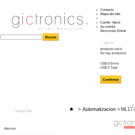
Contacto
Mapa del sitio
Carrito:
Vacío
Su cuenta
Bienvenido
Entrar
carrito
producto
vacío
No hay productos
US$ 0
Envío
US$ 0
Total
Confirmar
>
Automatizacion
>
ML17-
Categorías
Alarmas