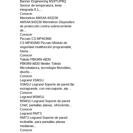
Banner Engineering M18TUP8Q
Sensor de temperatura, lente
integrada 8.1,...
Conocer
Mennekes AMX4A-943236
AMX4A 943236 Mennekes Dispositivo
de protección contra sobrecorriente
de...
Conocer
Pizzato CS MP403M0
CS MP403M0 Pizzato Módulo de
seguridad multifunción programable,
hasta...
Conocer
Toledo PBK989-AB30
PBK989 AB30 Mettler Toledo
Microbalanza, tecnología Monobloc,
diseño...
Conocer
Legrand XSM1U
XSM1U Legrand Soporte de pared fijo
extragrande, con microajuste, eje...
Conocer
Legrand MSM1U
MSM1U Legrand Soporte de pared
Chief, pantallas planas, ofreciendo...
Conocer
Legrand RMT3
RMT3 Legrand Soporte de pared
inclinable, para pantallas planas
medianas...
Conocer