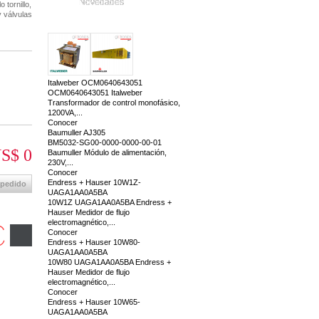
Novedades
 tornillo,
 válvulas
Italweber OCM0640643051
OCM0640643051 Italweber
Transformador de control monofásico,
1200VA,...
Conocer
Baumuller AJ305
BM5032-SG00-0000-0000-00-01
S$ 0
Baumuller Módulo de alimentación,
230V,...
Conocer
Endress + Hauser 10W1Z-
 pedido
UAGA1AA0A5BA
10W1Z UAGA1AA0A5BA Endress +
Hauser Medidor de flujo
electromagnético,...
Conocer
Endress + Hauser 10W80-
UAGA1AA0A5BA
10W80 UAGA1AA0A5BA Endress +
Hauser Medidor de flujo
electromagnético,...
Conocer
Endress + Hauser 10W65-
UAGA1AA0A5BA