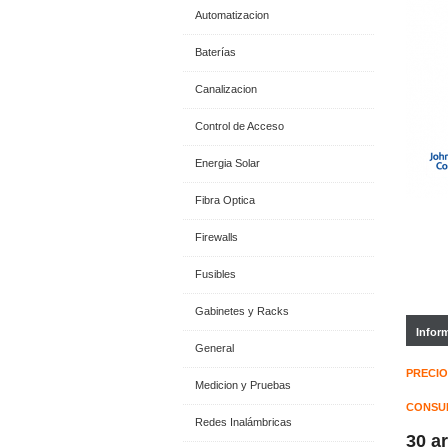
Automatizacion
Baterías
Canalizacion
Control de Acceso
Energia Solar
Fibra Optica
Firewalls
Fusibles
Gabinetes y Racks
Infor
General
PRECIO
Medicion y Pruebas
CONSUL
Redes Inalámbricas
30 a