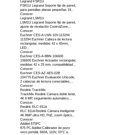
Legrand FSR1U
FSR1U Legrand Soporte fijo de pared,
para pantallas planas pequeñas 19...
Conocer
Legrand LSM1U
LSM1U Legrand Soporte fijo de pared,
ajuste de nivelación ControlZone,...
Conocer
Euchner CES-A-LNN-10V-113294
113294 Euchner Cabeza de lectura
rectangular, medidas 42 x 45mm,
LED...
Conocer
Euchner CES-A-BBN-106600
106600 Euchner Actuador rectangular,
medidas 42 x 25 mm, compatibilidad...
Conocer
Euchner CES-AZ-AES-02B
104775 Euchner Evaluación Unicode,
2 cabezas de lectura conectables,...
Conocer
Reolink TrackMix
TrackMix Reolink Cámara doble lente,
4K 8 MP, seguimiento automático,...
Conocer
Reolink RLC-811A
RLC 811A Reolink Cámara inteligente
4K 8MP ultra HD, PoE, zoom óptico...
Conocer
Additel 875PC
875 PC Additel Calibrador de pozo
seco portátil, 660A, 110V, 33°C a...