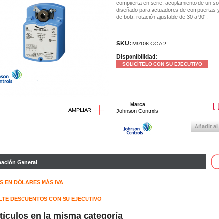
compuerta en serie, acoplamiento de un solo
diseñado para actuadores de compuertas y
de bola, rotación ajustable de 30 a 90°.
SKU:
M9106 GGA 2
Disponibilidad:
SOLICÍTELO CON SU EJECUTIVO
U
Marca
AMPLIAR
Johnson Controls
Añadir al
mación General
S EN DÓLARES MÁS IVA
TE DESCUENTOS CON SU EJECUTIVO
rtículos en la misma categoría