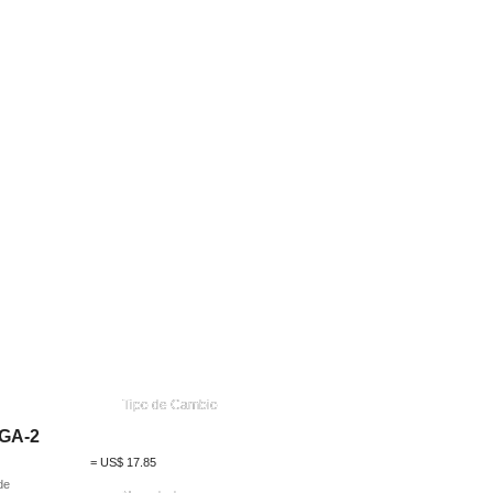
Tipo de Cambio
GGA-2
=
US$
17.85
de