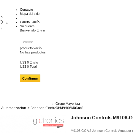
Contacto
Mapa del sitio
Carrito:
Vacío
Su cuenta
Bienvenido
Entrar
carrito
producto
vacío
No hay productos
US$ 0
Envío
US$ 0
Total
Confirmar
Grupo Mayorista
Automatizacion
>
Johnson Controls M9106-GGA-2
Gictronics Mexico
Johnson Controls M9106-
M9106 GGA 2 Johnson Controls Actuador 