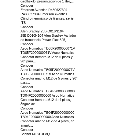
dietilhexilo, presentación de 1 litro,...
Conocer
Emerson Aventics R480627304
R480627304 Emerson Aventics
Cilindro neumático de tirantes, serie
ITS,...
Conocer
Allen Bradley 25B-D010N104
25B D010N104 Allen Bradley Variador
de frecuencia Power-Flex 525,...
Conocer
Asco Numatics TD05F2000000071V
TD05F2000000071V Asco Numatics
Conector hembra M12 de 5 pines y
90° para...
Conocer
Asco Numatics TB05F2000000071V
TB05F2000000071V Asco Numatics
Conector macho M12 de 5 pines y 90°
para...
Conocer
Asco Numatics TD04F20000000000
TD04F20000000000 Asco Numatics
Conector hembra M12 de 4 pines,
ángulo de...
Conocer
Asco Numatics TB04F20000000000
TB04F20000000000 Asco Numatics
Conector macho M12 de 4 pines, en
ángulo...
Conocer
Banner M18TUP8Q