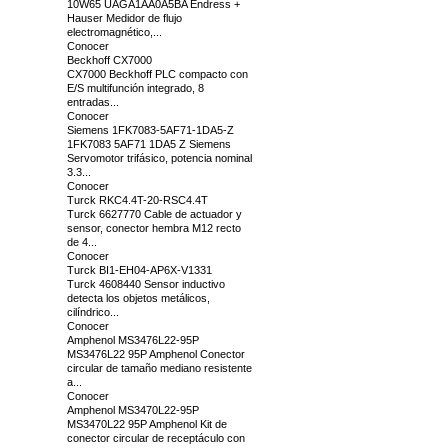
10W65 UAGA1AA0A5BA Endress +
Hauser Medidor de flujo
electromagnético,...
Conocer
Beckhoff CX7000
CX7000 Beckhoff PLC compacto con
E/S multifunción integrado, 8
entradas...
Conocer
Siemens 1FK7083-5AF71-1DA5-Z
1FK7083 5AF71 1DA5 Z Siemens
Servomotor trifásico, potencia nominal
3.3...
Conocer
Turck RKC4.4T-20-RSC4.4T
Turck 6627770 Cable de actuador y
sensor, conector hembra M12 recto
de 4...
Conocer
Turck BI1-EH04-AP6X-V1331
Turck 4608440 Sensor inductivo
detecta los objetos metálicos,
cilíndrico...
Conocer
Amphenol MS3476L22-95P
MS3476L22 95P Amphenol Conector
circular de tamaño mediano resistente
a...
Conocer
Amphenol MS3470L22-95P
MS3470L22 95P Amphenol Kit de
conector circular de receptáculo con