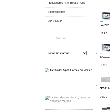
Reguladores / No Breaks / Ups
Videovigilancia
Voz y Datos
6AV2123
US$ 0
Marcas
6AG1123
Distribuidor de Equip
os de Medición
US$ 0
-------------------------------------------------
Distribuidor Mersen Mayorista Mersen
6ES7194
Mersen Mexico Fusibles Mersen
US$ 0
-------------------------------------------------