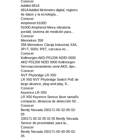
Conocer
Additel 681A
681A Additel Mnómetro digital, registro
de datos y la ecnología...
Conocer
Amphenol 9100D
9100D Amphenol Mesa vibratoria
portátil, sistema de medición para...
Conocer
Mennekes 358
358 Mennekes Clavija Industrial, 63A,
3P+T, 500V, IP67, carcasa no...
Conocer
Kollmorgen AKD-P01206-NDEI-0000
AKD P01206 NDEI 0000 Kollmorgen
Servoaccionamiento serie AKD, tipo...
Conocer
NVT Phybridge LR-X50
LR X50 NVT Phybridge Switch PoE de
largo alcance, plug-and-play, 8...
Conocer
Keyence LR-X50
LR X50 Keyence Sensor láser tamaño
compacto, distancia de detección 50...
Conocer
Bently Nevada 330171-00-32-05-02-
05
330171 00 32 05 02 05 Bently Nevada
Sensor de proximidad, para la...
Conocer
Bently Nevada 330171-00-40-05-02-
05