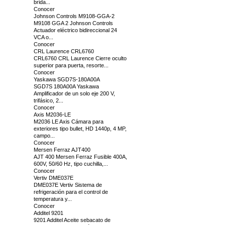
brida...
Conocer
Johnson Controls M9108-GGA-2
M9108 GGA 2 Johnson Controls
Actuador eléctrico bidireccional 24
VCA o...
Conocer
CRL Laurence CRL6760
CRL6760 CRL Laurence Cierre oculto
superior para puerta, resorte...
Conocer
Yaskawa SGD7S-180A00A
SGD7S 180A00A Yaskawa
Amplificador de un solo eje 200 V,
trifásico, 2...
Conocer
Axis M2036-LE
M2036 LE Axis Cámara para
exteriores tipo bullet, HD 1440p, 4 MP,
campo...
Conocer
Mersen Ferraz AJT400
AJT 400 Mersen Ferraz Fusible 400A,
600V, 50/60 Hz, tipo cuchilla,...
Conocer
Vertiv DME037E
DME037E Vertiv Sistema de
refrigeración para el control de
temperatura y...
Conocer
Additel 9201
9201 Additel Aceite sebacato de