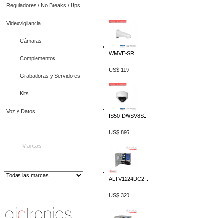
Reguladores / No Breaks / Ups
Videovigilancia
Cámaras
WMVE-SR...
Complementos
US$ 119
Grabadoras y Servidores
Kits
Voz y Datos
IS50-DWSV8S...
US$ 895
Marcas
ALTV1224DC2...
Distribuidor de Equip
os de Medición
US$ 320