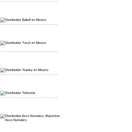
-------------------------------------------------
Mayorista Balluff
Distribuidor Balluff
-------------------------------------------------
Mayorista Turck
Distribuidor Turck
-------------------------------------------------
Mayorista Yuanky
Distribuidor Yuanky
-------------------------------------------------
Mayorista Alpha Cordex
Distribuidor Alpha Cordex
-------------------------------------------------
Mayorista Asco Numatics
Distribuidor Asco Numatics