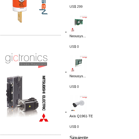
US$ 299
-------------------------------------------------
Neousys...
Distribuidor Mitsubishi Mayorista
US$ 0
Mayorista Mitsubishi Electric
Neousys...
US$ 0
Axis Q1961-TE
US$ 0
-------------------------------------------------
Siguiente