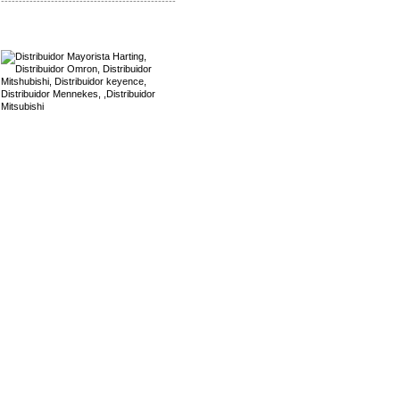
-------------------------------------------------
Mayorista Harting
Distribuidor Mennekes