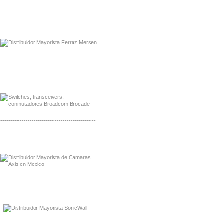
Mayorista Ferraz Mersen Mexico
Distribuidor Mersen Ferraz Mexico
-------------------------------------------------
Mayorista Jinko de Mexico
Distribuidor Ja Solar de Mexico
-------------------------------------------------
Mayorista Axis, Distribuidor Axis
Distribuidor Sonicwall
-------------------------------------------------
Mayorista Sonicwall
Distribuidor Cisco, Mayorista Bussmann
-------------------------------------------------