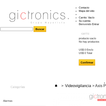
Contacto
Mapa del sitio
Carrito:
Vacío
Su cuenta
Bienvenido
Entrar
carrito
producto
vacío
No hay productos
US$ 0
Envío
US$ 0
Total
Confirmar
>
Videovigilancia
>
Axis 
Categorías
Alarmas