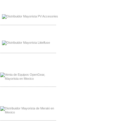
Mayorista de Panles Solares
Distribuidor de Paneles Solares
-------------------------------------------------
Mayorista Mayorista LittlelFuse
Distribuidor LittlelFuse Mexico
-------------------------------------------------
Mayorista OpenGear
Distribuidor OpenGear
-------------------------------------------------
Mayorista Meraki, Distribuidor Bussmann
Distribuidor Meraki
-------------------------------------------------