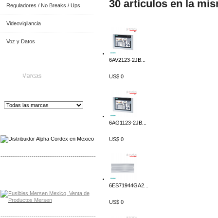
30 artículos en la mi
Reguladores / No Breaks / Ups
Videovigilancia
Voz y Datos
6AV2123-2JB...
Marcas
US$ 0
Distribuidor de Equip
os de Medición
6AG1123-2JB...
US$ 0
-------------------------------------------------
Distribuidor Mersen Mayorista Mersen
Mersen Mexico Fusibles Mersen
6ES71944GA2...
US$ 0
-------------------------------------------------