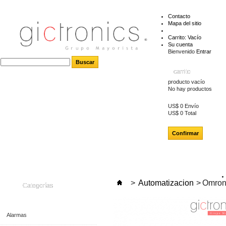
Contacto
Mapa del sitio
Carrito:
Vacío
Su cuenta
Bienvenido
Entrar
carrito
producto
vacío
No hay productos
US$ 0
Envío
US$ 0
Total
Confirmar
>
Automatizacion
>
Omron
Categorías
Alarmas