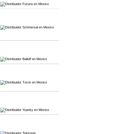
-------------------------------------------------
Mayorista Schmersal
Distribuidor Schmersal
-------------------------------------------------
Mayorista Balluff
Distribuidor Balluff
-------------------------------------------------
Mayorista Turck
Distribuidor Turck
-------------------------------------------------
Mayorista Yuanky
Distribuidor Yuanky
-------------------------------------------------
Mayorista Alpha Cordex
Distribuidor Alpha Cordex