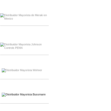
Mayorista Meraki, Distribuidor Bussmann
Distribuidor Meraki
-------------------------------------------------
Mayorista Rolls Battery
Distribuidor Rolls Battery
-------------------------------------------------
Mayorista Bussmann
Distribuidor Bussmann
-------------------------------------------------
Mayorista Wohner
Distribuidor Wohner
-------------------------------------------------