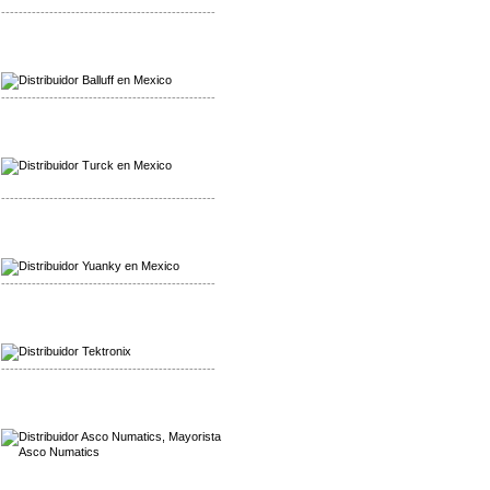
-------------------------------------------------
Mayorista Balluff
Distribuidor Balluff
-------------------------------------------------
Mayorista Turck
Distribuidor Turck
-------------------------------------------------
Mayorista Yuanky
Distribuidor Yuanky
-------------------------------------------------
Mayorista Alpha Cordex
Distribuidor Alpha Cordex
-------------------------------------------------
Mayorista Asco Numatics
Distribuidor Asco Numatics