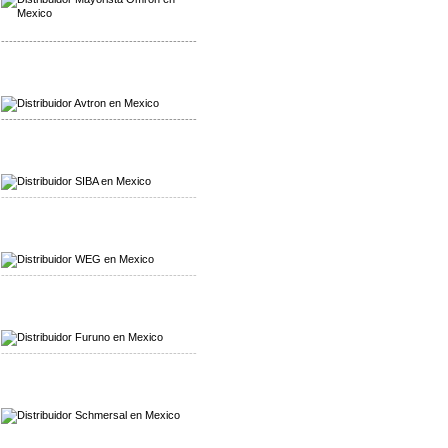
-------------------------------------------------
Mayorista Avron
Distribuidor Werma
-------------------------------------------------
Mayorista SIBA
Distribuidor SIBA
-------------------------------------------------
Mayorista WEG
Distribuidor WEG
-------------------------------------------------
Mayorista Furuno
Distribuidor Furuno
-------------------------------------------------
Mayorista Schmersal
Distribuidor Schmersal