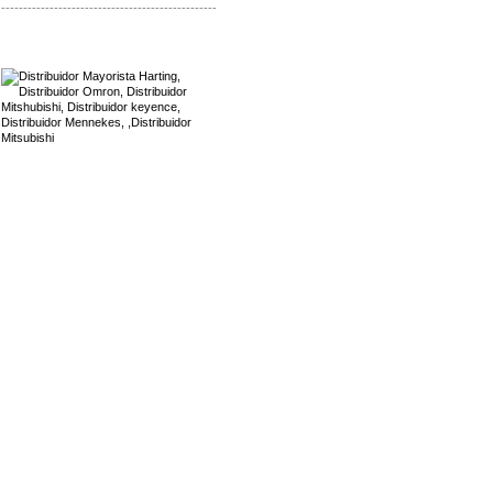
-------------------------------------------------
Mayorista Harting
Distribuidor Mennekes