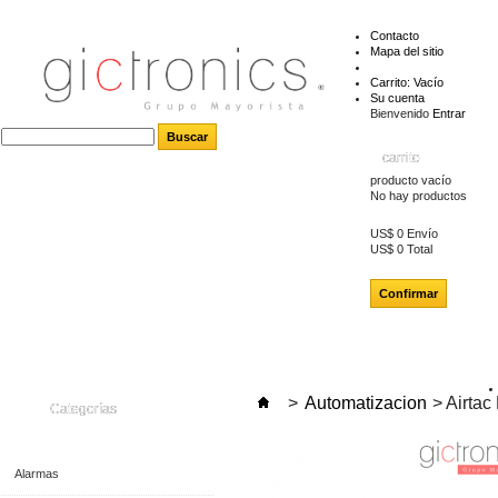
Contacto
Mapa del sitio
Carrito:
Vacío
Su cuenta
Bienvenido
Entrar
carrito
producto
vacío
No hay productos
US$ 0
Envío
US$ 0
Total
Confirmar
>
Automatizacion
>
Airta
Categorías
Alarmas