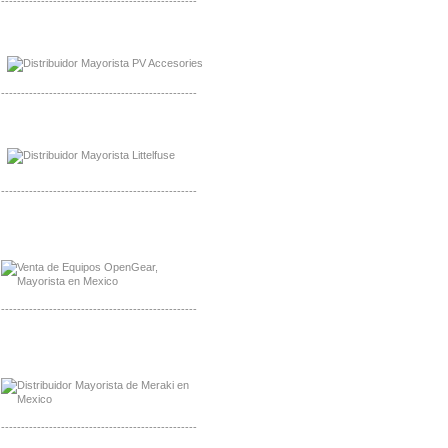
-------------------------------------------------
Mayorista de Panles Solares
Distribuidor de Paneles Solares
-------------------------------------------------
Mayorista Mayorista LittlelFuse
Distribuidor LittlelFuse Mexico
-------------------------------------------------
Mayorista OpenGear
Distribuidor OpenGear
-------------------------------------------------
Mayorista Meraki, Distribuidor Bussmann
Distribuidor Meraki
-------------------------------------------------