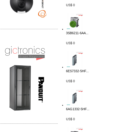
US$ 0
-------------------------------------------------
3SB6211-6AA...
Distribuidor Shurflo, Mayorista Shurflo
Distribuidor Mobotix, Mayorista Mobotix
US$ 0
6ES7332-5HF...
US$ 0
6AG1332-5HF...
US$ 0
-------------------------------------------------