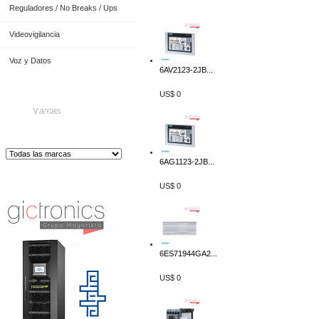
Reguladores / No Breaks / Ups
Videovigilancia
Voz y Datos
6AV2123-2JB...
US$ 0
Marcas
6AG1123-2JB...
Distribuidor de Equip
os de Medición
US$ 0
6ES71944GA2...
US$ 0