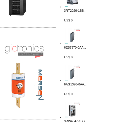
3RT2026-1BB...
US$ 0
-------------------------------------------------
Distribuidor Mersen Mayorista Mersen
Mersen Mexico Fusibles Mersen
6ES7370-0AA...
US$ 0
6AG1370-0AA...
US$ 0
-------------------------------------------------
3RW4047-1BB...