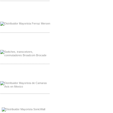
-------------------------------------------------
Mayorista Ferraz Mersen Mexico
Distribuidor Mersen Ferraz Mexico
-------------------------------------------------
Mayorista Jinko de Mexico
Distribuidor Ja Solar de Mexico
-------------------------------------------------
Mayorista Axis, Distribuidor Axis
Distribuidor Sonicwall
-------------------------------------------------
Mayorista Sonicwall
Distribuidor Cisco, Mayorista Bussmann