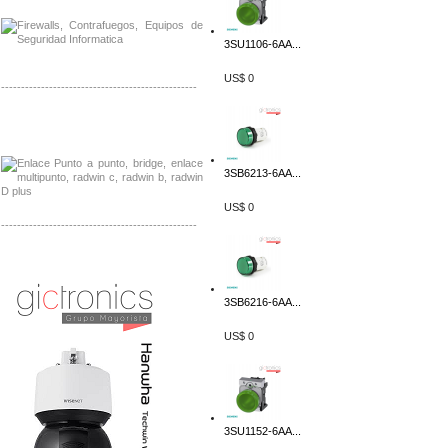
3SU1106-6AA...
US$ 0
-------------------------------------------------
Distribuidor Tyco, Mayorista Tyco
Distribuidor Extreme, Mayorista Extreme
3SB6213-6AA...
US$ 0
-------------------------------------------------
Distribuidor APC, Mayorista APC
Distribuidor Aruba, Mayorista Aruba
3SB6216-6AA...
US$ 0
3SU1152-6AA...