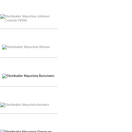
Mayorista Rolls Battery
Distribuidor Rolls Battery
-------------------------------------------------
Mayorista Bussmann
Distribuidor Bussmann
-------------------------------------------------
Mayorista Wohner
Distribuidor Wohner
-------------------------------------------------
Mayorista Chroma
Distribuidor Chroma
-------------------------------------------------
Mayorista Omron
Distribuidoromron Mexico