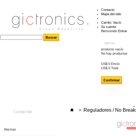
Contacto
Mapa del sitio
Carrito:
Vacío
Su cuenta
Bienvenido
Entrar
carrito
producto
vacío
No hay productos
US$ 0
Envío
US$ 0
Total
Confirmar
>
Reguladores / No Break
Categorías
Alarmas