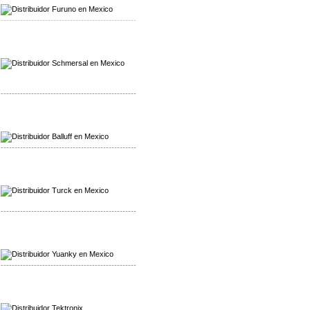
-------------------------------------------------
Mayorista Schmersal
Distribuidor Schmersal
-------------------------------------------------
Mayorista Balluff
Distribuidor Balluff
-------------------------------------------------
Mayorista Turck
Distribuidor Turck
-------------------------------------------------
Mayorista Yuanky
Distribuidor Yuanky
-------------------------------------------------
Mayorista Alpha Cordex
Distribuidor Alpha Cordex