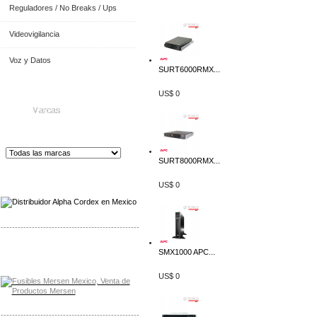
Reguladores / No Breaks / Ups
Videovigilancia
Voz y Datos
SURT6000RMX...
US$ 0
Marcas
SURT8000RMX...
Distribuidor de Equip
os de Medición
US$ 0
-------------------------------------------------
Distribuidor Mersen Mayorista Mersen
SMX1000 APC...
Mersen Mexico Fusibles Mersen
US$ 0
-------------------------------------------------