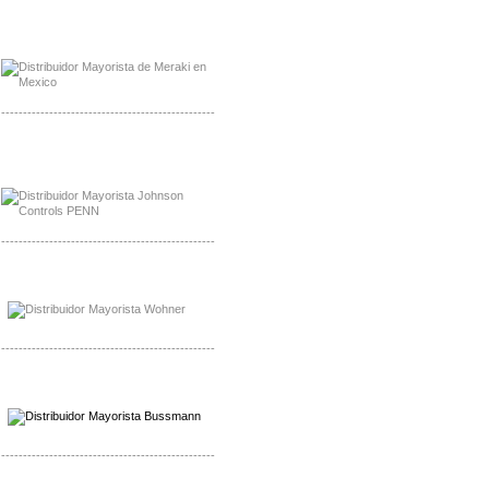
Mayorista Meraki, Distribuidor Bussmann
Distribuidor Meraki
-------------------------------------------------
Mayorista Rolls Battery
Distribuidor Rolls Battery
-------------------------------------------------
Mayorista Bussmann
Distribuidor Bussmann
-------------------------------------------------
Mayorista Wohner
Distribuidor Wohner
-------------------------------------------------