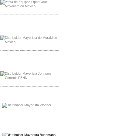
-------------------------------------------------
Mayorista Meraki, Distribuidor Bussmann
Distribuidor Meraki
-------------------------------------------------
Mayorista Rolls Battery
Distribuidor Rolls Battery
-------------------------------------------------
Mayorista Bussmann
Distribuidor Bussmann
-------------------------------------------------
Mayorista Wohner
Distribuidor Wohner