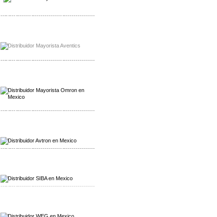
-------------------------------------------------
Mayorista Chroma
Distribuidor Chroma
-------------------------------------------------
Mayorista Omron
Distribuidoromron Mexico
-------------------------------------------------
Mayorista Avron
Distribuidor Werma
-------------------------------------------------
Mayorista SIBA
Distribuidor SIBA
-------------------------------------------------
Mayorista WEG
Distribuidor WEG