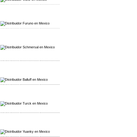
-------------------------------------------------
Mayorista Furuno
Distribuidor Furuno
-------------------------------------------------
Mayorista Schmersal
Distribuidor Schmersal
-------------------------------------------------
Mayorista Balluff
Distribuidor Balluff
-------------------------------------------------
Mayorista Turck
Distribuidor Turck
-------------------------------------------------
Mayorista Yuanky
Distribuidor Yuanky
-------------------------------------------------