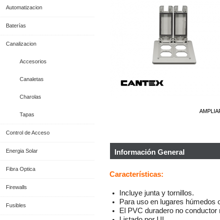
Automatizacion
Baterías
Canalizacion
Accesorios
Canaletas
Charolas
AMPLIA
Tapas
Control de Acceso
Energia Solar
Información General
Fibra Optica
Características:
Firewalls
Incluye junta y tornillos.
Para uso en lugares húmedos 
Fusibles
El PVC duradero no conductor n
Listado por UL