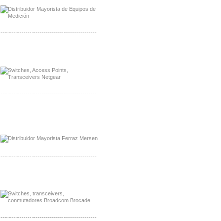
-------------------------------------------------
Mayorista Siemens de Mexico
Distribuidor Netgear de Mexico
-------------------------------------------------
Mayorista Ferraz Mersen Mexico
Distribuidor Mersen Ferraz Mexico
-------------------------------------------------
Mayorista Jinko de Mexico
Distribuidor Ja Solar de Mexico
-------------------------------------------------