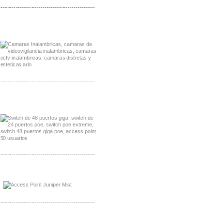
-------------------------------------------------
Distribuidor Huawei, Mayorista Huawei
Distribuidor Lenel S2 Mayorista Lenel S2
-------------------------------------------------
Distribuidor Seaflo, Mayorista Seaflo
Distribuidor Belden, Mayorista Belden
-------------------------------------------------
Distribuidor Johnson, Mayorista Johnson
Distribuidor NVT, Mayorista NVT
-------------------------------------------------