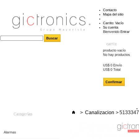
Contacto
Mapa del sitio
Carrito:
Vacío
Su cuenta
Bienvenido
Entrar
carrito
producto
vacío
No hay productos
US$ 0
Envío
US$ 0
Total
Confirmar
>
Canalizacion
>
5133347
Categorías
Alarmas