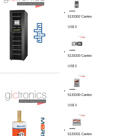
5133302 Cantex
US$ 0
5133320 Cantex
US$ 0
-------------------------------------------------
Distribuidor Mersen Mayorista Mersen
Mersen Mexico Fusibles Mersen
5133330 Cantex
US$ 0
5133331 Cantex