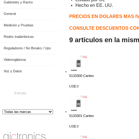
Gabinetes y Racks
Hecho en EE. UU.
General
PRECIOS EN DOLARES MAS I
Medicion y Pruebas
CONSULTE DESCUENTOS CON
Redes Inalámbricas
9 artículos en la mis
Reguladores / No Breaks / Ups
Videovigilancia
Voz y Datos
5133300 Cantex
US$ 0
Marcas
5133301 Cantex
Distribuidor de Equip
os de Medición
US$ 0