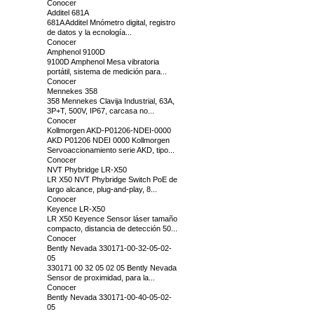
Conocer
Additel 681A
681A Additel Mnómetro digital, registro
de datos y la ecnología...
Conocer
Amphenol 9100D
9100D Amphenol Mesa vibratoria
portátil, sistema de medición para...
Conocer
Mennekes 358
358 Mennekes Clavija Industrial, 63A,
3P+T, 500V, IP67, carcasa no...
Conocer
Kollmorgen AKD-P01206-NDEI-0000
AKD P01206 NDEI 0000 Kollmorgen
Servoaccionamiento serie AKD, tipo...
Conocer
NVT Phybridge LR-X50
LR X50 NVT Phybridge Switch PoE de
largo alcance, plug-and-play, 8...
Conocer
Keyence LR-X50
LR X50 Keyence Sensor láser tamaño
compacto, distancia de detección 50...
Conocer
Bently Nevada 330171-00-32-05-02-
05
330171 00 32 05 02 05 Bently Nevada
Sensor de proximidad, para la...
Conocer
Bently Nevada 330171-00-40-05-02-
05