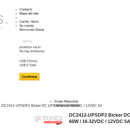
Contacto
Mapa del sitio
Carrito:
Vacío
Su cuenta
Bienvenido
Entrar
carrito
producto
vacío
No hay productos
US$ 0
Envío
US$ 0
Total
Confirmar
Grupo Mayorista
DC2412-UPSDP2 Bicker DC UPS 60W / 16-32VDC / 12VDC 5A
Gictronics Mexico
DC2412-UPSDP2 Bicker D
60W / 16-32VDC / 12VDC 5