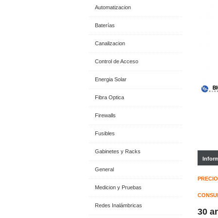
Automatizacion
Baterías
Canalizacion
Control de Acceso
Energia Solar
Fibra Optica
Firewalls
Fusibles
Gabinetes y Racks
Infor
General
PRECIO
Medicion y Pruebas
CONSUL
Redes Inalámbricas
30 a