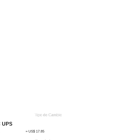
Tipo de Cambio
C UPS
A
=
US$
17.85