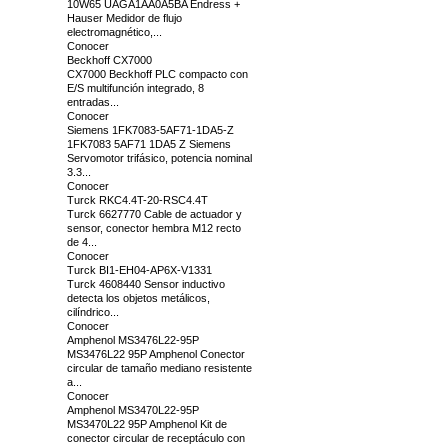
10W65 UAGA1AA0A5BA Endress +
Hauser Medidor de flujo
electromagnético,...
Conocer
Beckhoff CX7000
CX7000 Beckhoff PLC compacto con
E/S multifunción integrado, 8
entradas...
Conocer
Siemens 1FK7083-5AF71-1DA5-Z
1FK7083 5AF71 1DA5 Z Siemens
Servomotor trifásico, potencia nominal
3.3...
Conocer
Turck RKC4.4T-20-RSC4.4T
Turck 6627770 Cable de actuador y
sensor, conector hembra M12 recto
de 4...
Conocer
Turck BI1-EH04-AP6X-V1331
Turck 4608440 Sensor inductivo
detecta los objetos metálicos,
cilíndrico...
Conocer
Amphenol MS3476L22-95P
MS3476L22 95P Amphenol Conector
circular de tamaño mediano resistente
a...
Conocer
Amphenol MS3470L22-95P
MS3470L22 95P Amphenol Kit de
conector circular de receptáculo con