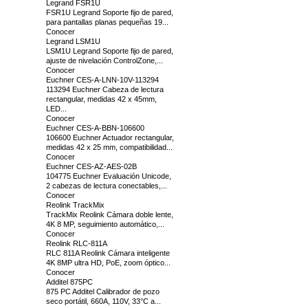
Legrand FSR1U
FSR1U Legrand Soporte fijo de pared,
para pantallas planas pequeñas 19...
Conocer
Legrand LSM1U
LSM1U Legrand Soporte fijo de pared,
ajuste de nivelación ControlZone,...
Conocer
Euchner CES-A-LNN-10V-113294
113294 Euchner Cabeza de lectura
rectangular, medidas 42 x 45mm,
LED...
Conocer
Euchner CES-A-BBN-106600
106600 Euchner Actuador rectangular,
medidas 42 x 25 mm, compatibilidad...
Conocer
Euchner CES-AZ-AES-02B
104775 Euchner Evaluación Unicode,
2 cabezas de lectura conectables,...
Conocer
Reolink TrackMix
TrackMix Reolink Cámara doble lente,
4K 8 MP, seguimiento automático,...
Conocer
Reolink RLC-811A
RLC 811A Reolink Cámara inteligente
4K 8MP ultra HD, PoE, zoom óptico...
Conocer
Additel 875PC
875 PC Additel Calibrador de pozo
seco portátil, 660A, 110V, 33°C a...