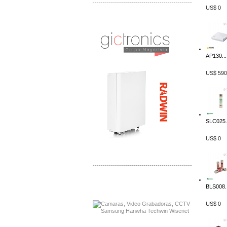
-------------------------------------------------
US$ 0
Distribuidor Tyco, Mayorista Tyco
Distribuidor Extreme, Mayorista Extreme
AP130...
US$ 590
SLC025.
US$ 0
-------------------------------------------------
Distribuidor APC, Mayorista APC
BLS008..
Distribuidor Aruba, Mayorista Aruba
US$ 0