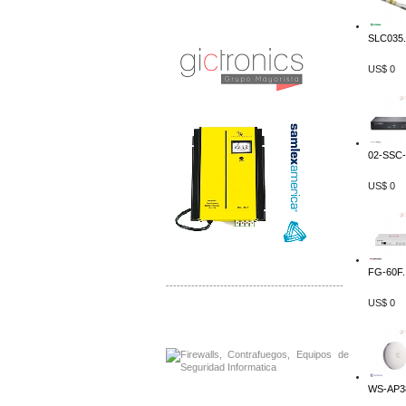
Distribuidor Samlex, Mayorista Samlex
Venta de Equipos Samlex en Mexico
SLC035.
US$ 0
02-SSC-
US$ 0
FG-60F..
-------------------------------------------------
US$ 0
Distribuidor Phocos, Mayorista Phocos
Distribuidor Hanwha, Mayorista Hanwha
WS-AP38