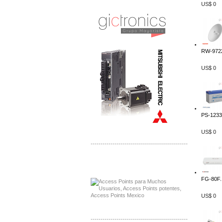
Distribuidor Mitsubishi Mayorista
US$ 0
Mayorista Mitsubishi Electric
RW-9722
US$ 0
PS-12330
US$ 0
-------------------------------------------------
Distribuidor Ruckus, Mayorista Ruckus
Venta de Equipos Ruckus en Mexico
FG-80F..
US$ 0
-------------------------------------------------