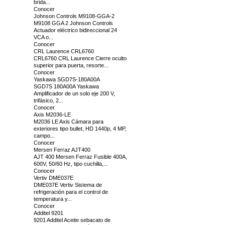
brida...
Conocer
Johnson Controls M9108-GGA-2
M9108 GGA 2 Johnson Controls
Actuador eléctrico bidireccional 24
VCA o...
Conocer
CRL Laurence CRL6760
CRL6760 CRL Laurence Cierre oculto
superior para puerta, resorte...
Conocer
Yaskawa SGD7S-180A00A
SGD7S 180A00A Yaskawa
Amplificador de un solo eje 200 V,
trifásico, 2...
Conocer
Axis M2036-LE
M2036 LE Axis Cámara para
exteriores tipo bullet, HD 1440p, 4 MP,
campo...
Conocer
Mersen Ferraz AJT400
AJT 400 Mersen Ferraz Fusible 400A,
600V, 50/60 Hz, tipo cuchilla,...
Conocer
Vertiv DME037E
DME037E Vertiv Sistema de
refrigeración para el control de
temperatura y...
Conocer
Additel 9201
9201 Additel Aceite sebacato de