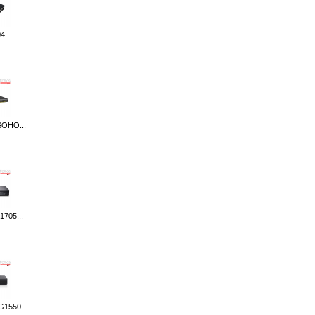
...
SOHO...
1705...
1550...