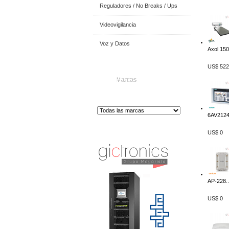
Reguladores / No Breaks / Ups
Videovigilancia
Voz y Datos
Axol 150.
US$ 522
Marcas
6AV2124
Distribuidor de Equip
os de Medición
US$ 0
AP-228..
US$ 0