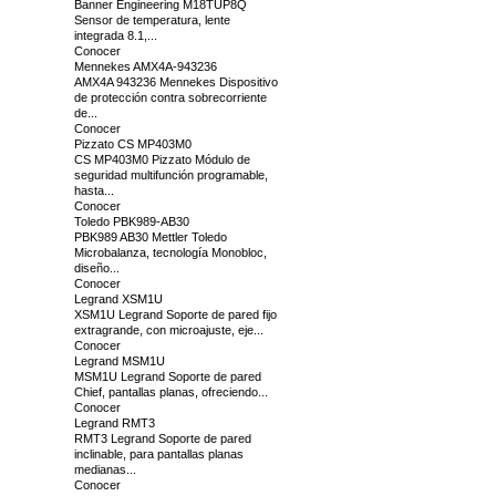
Banner Engineering M18TUP8Q
Sensor de temperatura, lente
integrada 8.1,...
Conocer
Mennekes AMX4A-943236
AMX4A 943236 Mennekes Dispositivo
de protección contra sobrecorriente
de...
Conocer
Pizzato CS MP403M0
CS MP403M0 Pizzato Módulo de
seguridad multifunción programable,
hasta...
Conocer
Toledo PBK989-AB30
PBK989 AB30 Mettler Toledo
Microbalanza, tecnología Monobloc,
diseño...
Conocer
Legrand XSM1U
XSM1U Legrand Soporte de pared fijo
extragrande, con microajuste, eje...
Conocer
Legrand MSM1U
MSM1U Legrand Soporte de pared
Chief, pantallas planas, ofreciendo...
Conocer
Legrand RMT3
RMT3 Legrand Soporte de pared
inclinable, para pantallas planas
medianas...
Conocer