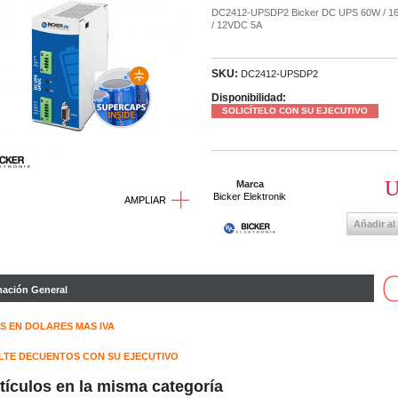
DC2412-UPSDP2 Bicker DC UPS 60W / 1
/ 12VDC 5A
SKU:
DC2412-UPSDP2
Disponibilidad:
SOLICÍTELO CON SU EJECUTIVO
U
Marca
Bicker Elektronik
AMPLIAR
Añadir al
mación General
S EN DOLARES MAS IVA
TE DECUENTOS CON SU EJECUTIVO
rtículos en la misma categoría