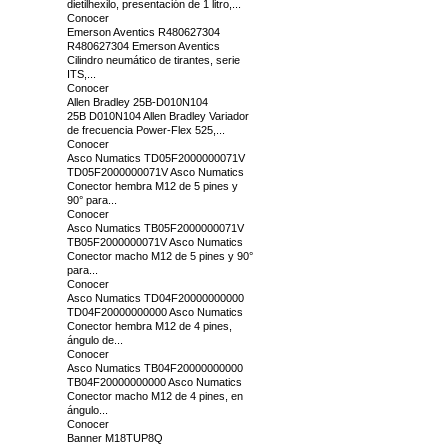
dietilhexilo, presentación de 1 litro,...
Conocer
Emerson Aventics R480627304
R480627304 Emerson Aventics
Cilindro neumático de tirantes, serie
ITS,...
Conocer
Allen Bradley 25B-D010N104
25B D010N104 Allen Bradley Variador
de frecuencia Power-Flex 525,...
Conocer
Asco Numatics TD05F2000000071V
TD05F2000000071V Asco Numatics
Conector hembra M12 de 5 pines y
90° para...
Conocer
Asco Numatics TB05F2000000071V
TB05F2000000071V Asco Numatics
Conector macho M12 de 5 pines y 90°
para...
Conocer
Asco Numatics TD04F20000000000
TD04F20000000000 Asco Numatics
Conector hembra M12 de 4 pines,
ángulo de...
Conocer
Asco Numatics TB04F20000000000
TB04F20000000000 Asco Numatics
Conector macho M12 de 4 pines, en
ángulo...
Conocer
Banner M18TUP8Q