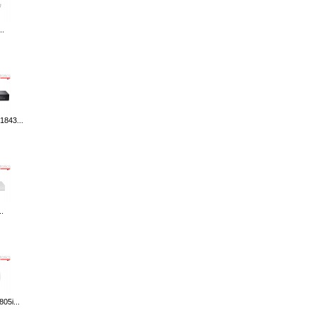
..
1843...
.
05i...