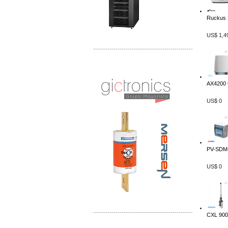
Ruckus
US$ 1,4
-------------------------------------------------
Distribuidor Mersen Mayorista Mersen
Mersen Mexico Fusibles Mersen
AX4200 O
US$ 0
PV-SDM-
US$ 0
-------------------------------------------------
CXL 900