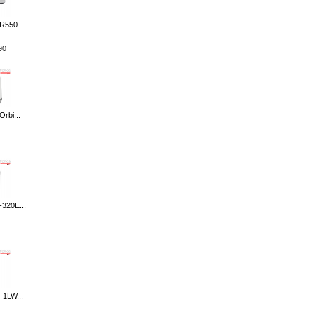
 R550
90
rbi...
320E...
-1LW...