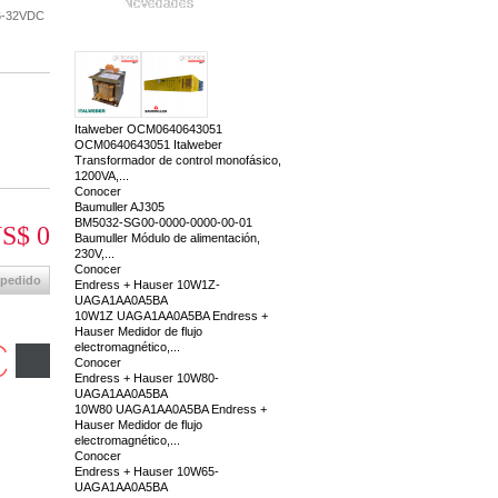
Novedades
6-32VDC
Italweber OCM0640643051
OCM0640643051 Italweber
Transformador de control monofásico,
1200VA,...
Conocer
Baumuller AJ305
BM5032-SG00-0000-0000-00-01
S$ 0
Baumuller Módulo de alimentación,
230V,...
Conocer
 pedido
Endress + Hauser 10W1Z-
UAGA1AA0A5BA
10W1Z UAGA1AA0A5BA Endress +
Hauser Medidor de flujo
electromagnético,...
Conocer
Endress + Hauser 10W80-
UAGA1AA0A5BA
10W80 UAGA1AA0A5BA Endress +
Hauser Medidor de flujo
electromagnético,...
Conocer
Endress + Hauser 10W65-
UAGA1AA0A5BA