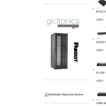
-------------------------------------------------
NV-EC-04
Distribuidor Shurflo, Mayorista Shurflo
Distribuidor Mobotix, Mayorista Mobotix
US$ 0
GS316 
US$ 0
01-SSC-
-------------------------------------------------
US$ 0
Distribuidor SMA, Mayorista SMA
Distribuidor Pelco, Mayorista Pelco
-------------------------------------------------
CPAP-SG