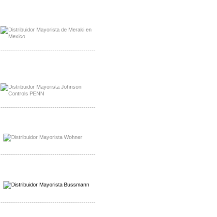
Mayorista Meraki, Distribuidor Bussmann
Distribuidor Meraki
-------------------------------------------------
Mayorista Rolls Battery
Distribuidor Rolls Battery
-------------------------------------------------
Mayorista Bussmann
Distribuidor Bussmann
-------------------------------------------------
Mayorista Wohner
Distribuidor Wohner
-------------------------------------------------