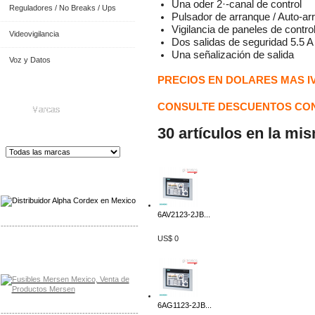
Una oder 2·-canal de control
Reguladores / No Breaks / Ups
Pulsador de arranque / Auto-ar
Vigilancia de paneles de contr
Videovigilancia
Dos salidas de seguridad 5.5 A
Una señalización de salida
Voz y Datos
PRECIOS EN DOLARES MAS I
CONSULTE DESCUENTOS CON
Marcas
30 artículos en la mi
Distribuidor de Equip
os de Medición
6AV2123-2JB...
-------------------------------------------------
US$ 0
Distribuidor Mersen Mayorista Mersen
Mersen Mexico Fusibles Mersen
6AG1123-2JB...
-------------------------------------------------