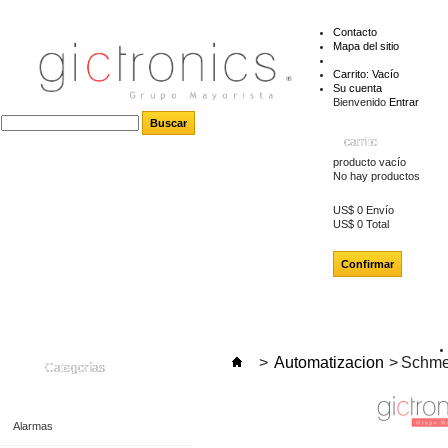
Contacto
Mapa del sitio
Carrito:
Vacío
Su cuenta
Bienvenido
Entrar
carrito
producto
vacío
No hay productos
US$ 0
Envío
US$ 0
Total
Confirmar
>
Automatizacion
>
Schme
Categorías
Alarmas