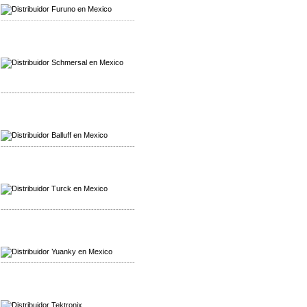
-------------------------------------------------
Mayorista Schmersal
Distribuidor Schmersal
-------------------------------------------------
Mayorista Balluff
Distribuidor Balluff
-------------------------------------------------
Mayorista Turck
Distribuidor Turck
-------------------------------------------------
Mayorista Yuanky
Distribuidor Yuanky
-------------------------------------------------
Mayorista Alpha Cordex
Distribuidor Alpha Cordex